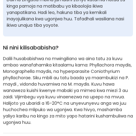
kinga pamoja na matibabu ya kibaolojia ikiwa
yanapatikana. Hadi leo, hakuna tiba ya kemikali
inayojulikana kwa ugonjwa huu. Tafadhali wasiliana nasi
ikiwa unajua tiba yoyote.
Ni nini kilisababisha?
Dalili husababishwa na mwingiliano wa aina tatu za kuvu
ambao wanafahamika kitaalamu kama: Phyllachora maydis,
Monographella maydis, na hyperparasite Coniothyrium
phyllachorae. Siku mbili au tatu baada ya maambukizi na P.
maydi , vidonda huvamiwa na M. maydis. Kuvu hawa
wanaweza kuishi kwenye mabaki ya mimea kwa miezi 3 au
zaidi. Vijimbegu vya kuvu vinaenezwa na upepo na mvua.
Halijoto ya ubaridi a 16-20°C na unyevunyevu anga wa juu
huchochea mlipuko wa ugonjwa. Kwa hivyo, mashamba
yaliyo karibu na kingo za mito yapo hatarini kushambuliwa na
ugonjwa huu.