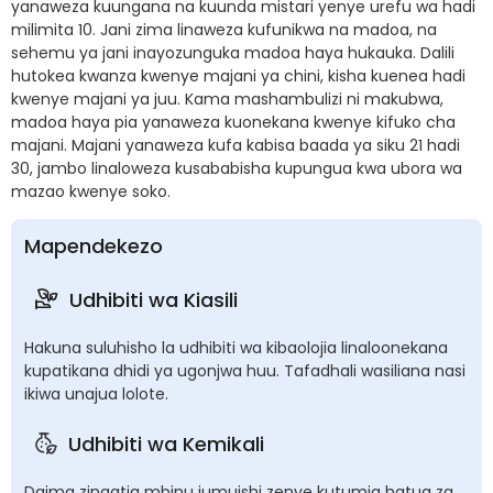
yanaweza kuungana na kuunda mistari yenye urefu wa hadi
milimita 10. Jani zima linaweza kufunikwa na madoa, na
sehemu ya jani inayozunguka madoa haya hukauka. Dalili
hutokea kwanza kwenye majani ya chini, kisha kuenea hadi
kwenye majani ya juu. Kama mashambulizi ni makubwa,
madoa haya pia yanaweza kuonekana kwenye kifuko cha
majani. Majani yanaweza kufa kabisa baada ya siku 21 hadi
30, jambo linaloweza kusababisha kupungua kwa ubora wa
mazao kwenye soko.
Mapendekezo
Udhibiti wa Kiasili
Hakuna suluhisho la udhibiti wa kibaolojia linaloonekana
kupatikana dhidi ya ugonjwa huu. Tafadhali wasiliana nasi
ikiwa unajua lolote.
Udhibiti wa Kemikali
Daima zingatia mbinu jumuishi zenye kutumia hatua za