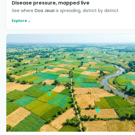
Disease pressure, mapped live
See where
Doa Jeusi
is spreading, district by district.
Explore
→