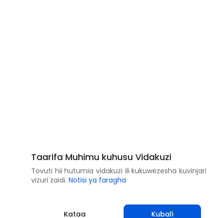
Taarifa Muhimu kuhusu Vidakuzi
Tovuti hii hutumia vidakuzi ili kukuwezesha kuvinjari
vizuri zaidi.
Notisi ya faragha
Kataa
Kubali