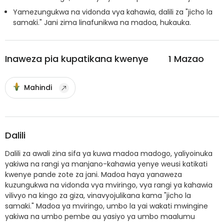
Yamezungukwa na vidonda vya kahawia, dalili za "jicho la
samaki." Jani zima linafunikwa na madoa, hukauka.
Inaweza pia kupatikana kwenye
1
Mazao
Mahindi
Dalili
Dalili za awali zina sifa ya kuwa madoa madogo, yaliyoinuka
yakiwa na rangi ya manjano-kahawia yenye weusi katikati
kwenye pande zote za jani. Madoa haya yanaweza
kuzungukwa na vidonda vya mviringo, vya rangi ya kahawia
vilivyo na kingo za giza, vinavyojulikana kama "jicho la
samaki." Madoa ya mviringo, umbo la yai wakati mwingine
yakiwa na umbo pembe au yasiyo ya umbo maalumu