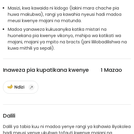
Masizi, kwa kawaida ni kidogo (lakini mara chache pia
huwa makubwa), rangi ya kawahia nyeusi hadi madoa
meusi kwenye majani na matunda.
Madoa yanaweza kukusanyika katika mistari na
huonekana pia kwenye vikonyo, mshipa wa katikati wa
majani, majani ya mpito na bracts (jani lililobadilishwa na
kuwa mithili ya sepali).
Inaweza pia kupatikana kwenye
1
Mazao
Ndizi
Dalili
Dalili ya tabia kuu ni madoa yenye rangi ya kahawia iliyokolea
hadi meusi yenye ukubwa tofauti kwenye majani na