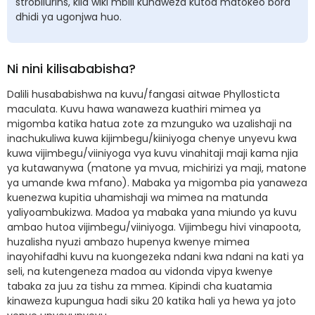
strobilurins, kila wiki mbili kunaweza kutoa matokeo bora
dhidi ya ugonjwa huo.
Ni nini kilisababisha?
Dalili husababishwa na kuvu/fangasi aitwae Phyllosticta
maculata. Kuvu hawa wanaweza kuathiri mimea ya
migomba katika hatua zote za mzunguko wa uzalishaji na
inachukuliwa kuwa kijimbegu/kiiniyoga chenye unyevu kwa
kuwa vijimbegu/viiniyoga vya kuvu vinahitaji maji kama njia
ya kutawanywa (matone ya mvua, michirizi ya maji, matone
ya umande kwa mfano). Mabaka ya migomba pia yanaweza
kuenezwa kupitia uhamishaji wa mimea na matunda
yaliyoambukizwa. Madoa ya mabaka yana miundo ya kuvu
ambao hutoa vijimbegu/viiniyoga. Vijimbegu hivi vinapoota,
huzalisha nyuzi ambazo hupenya kwenye mimea
inayohifadhi kuvu na kuongezeka ndani kwa ndani na kati ya
seli, na kutengeneza madoa au vidonda vipya kwenye
tabaka za juu za tishu za mmea. Kipindi cha kuatamia
kinaweza kupungua hadi siku 20 katika hali ya hewa ya joto