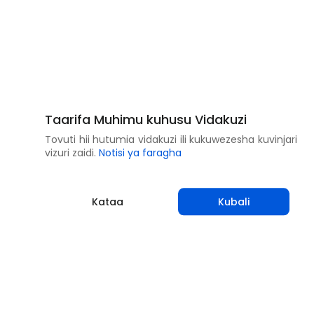
Taarifa Muhimu kuhusu Vidakuzi
Tovuti hii hutumia vidakuzi ili kukuwezesha kuvinjari
vizuri zaidi.
Notisi ya faragha
Kataa
Kubali