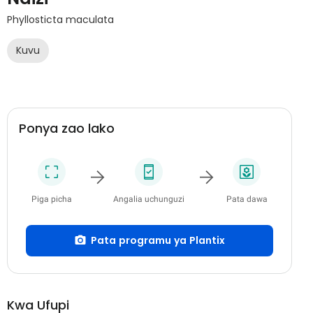
Phyllosticta maculata
Kuvu
Ponya zao lako
Piga picha
Angalia uchunguzi
Pata dawa
Pata programu ya Plantix
Kwa Ufupi