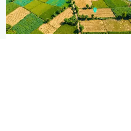
PLANTIX INTELLIGENCE
The intelligence behind this page
Explore the live agronomic data that powers Plantix disease
pages.
Discover
→