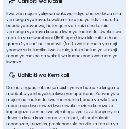
Udhibiti wa Kiasili
Kwa vile majani yaliyoambukizwa ndiyo chanzo kikuu cha
vijimbegu vya kuvu, kuweka mfuko juu ya ndizi, mara tu
baada ya kuvunwa, hutengeneza kizuizi cha kuzuia
vijimbegu vya kuvu kuenea kwenye matunda. Uwekaji wa
mafuta ya mwarobaini (1500 ppm) kwa kila mililita 5 na
gramu 1 ya surf au sandovit (1ml) kwa lita moja ya maji
yanaweza kutumika kwa kuzuia, katika hatua ya utokaji
maua ya mazao na wakati wa kuonekana kwa mara ya
kwanza.
Udhibiti wa Kemikali
Daima zingatia mbinu jumuishi yenye hatua za kinga na
matibabu ya kibayolojia ikiwa yanapatikana. Kunyunyizia
majani na matunda kwa maneb kila baada ya wiki 2 au
mara moja kwa mwezi kwa mwaka mzima kunaweza
kupunguza kuenea kwa vijimbegu vya kuvu. Kunyunyizia
dawa za kuua kuvu kama vile folpet, chlorothalonil,
mancozeb, triazoles, propiconazole na zile za familia ya