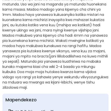
matunda. Uso wa jani na maganda ya matunda huonekana
kama msasa. Madoa madogo yana kipenyo cha chini ya
1mm. Madoa haya yanaweza kukusanyika katika mistari na
kuonekana kama michirizi inayopita kwa mshazari kukatiza
jani, au kutoka katika vena kuu (mshipa wa katikati) hadi
kwenye ukingo wa jani, mara nyingi kwenye vijishipa jani.
Madoa makubwa yana kipenyo cha hadi 4mm na yanaweza
pia kuonekana kama michirizi. Wakati mwingine katikati ya
madoa haya makubwa kunakuwa na rangi hafifu. Madoa
yanaweza pia kutokea kwenye vikonyo, vena kuu za majani,
majani ya mpito na bracts(jani lililobadilishwa na kuwa mithili
ya sepali). Matunda pia yanaweza kuathiriwa na mabaka
kunako mapema kiasi cha wiki 2-4 baada ya mkungu
kuibuka. Doa moja moja hutokea kwanza kama vijidoa
vidogo vya rangi ya kahawia yenye wekundu vilivyozungukwa
na mduara wa mwanga wa kijani-kibichi, wenye tishu
zilizolowa maji.
Mapendekezo