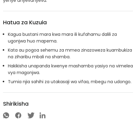
yenye unyevunyevu.
Hatua za Kuzuia
Kagua bustani mara kwa mara ili kufahamu dalili za
ugonjwa huo mapema.
Kata au pogoa sehemu za mmea zinazoweza kuambukiza
na ziharibu mbali na shamba.
Hakikisha unapanda kwenye mashamba yasiyo na vimelea
vya magonjwa.
Tumia njia sahihi za utakasaji wa vifaa, mbegu na udongo.
Shirikisha