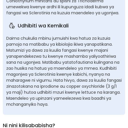
Coniothyrium minitans au spishi za Trichoderma
umewekwa kwenye ardhi ili kupunguza idadi kubwa ya
fangasi wa Sclerotinia na kuzuia maendeleo ya ugonjwa.
Udhibiti wa Kemikali
Daima chukulia mbinu jumuishi kwa hatua za kuzuia
pamoja na matibabu ya kibiolojia ikiwa yanapatikana.
Matumizi ya dawa za kuulia fangasi kwenye majani
yanapendekezwa tu kwenye mashamba yaliyoathiriwa
sana na ugonjwa. Matibabu yatatofautiana kulingana na
zao husika na hatua ya maendeleo ya mmea. Kudhibiti
magonjwa ya Sclerotinia kwenye kabichi, nyanya na
maharagwe ni vigumu. Hata hivyo, dawa za kuulia fangasi
zinazotokana na iprodione au copper oxychloride (3 g/l
ya maji) hutoa udhibiti mzuri kwenye lettuce na karanga.
Maendeleo ya upinzani yameelezewa kwa baadhi ya
mchanganyiko haya.
Ni nini kilisababisha?