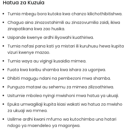
Hatua za Kuzuia
Tumia mbegu bora kutoka kwa chanzo kilichothibitishwa.
Chagua aina zinazostahimili au zinazovumilia zaidi, ikiwa
zinapatikana kwa zao husika.
Usipande kwenye ardhi iliyowahi kuathiriwa.
Tumia nafasi pana kati ya mistari ili kuruhusu hewa kupita
vizuri kwenye mazao.
Tumia waya au vigingi kusaidia mimea.
Fuata kwa karibu shamba kwa ishara za ugonjwa.
Dhibiti magugu ndani na pembezoni mwa shamba.
Punguza matawi au sehemu za mimea zilizoathiriwa.
Usitumie mbolea nyingi mwishoni mwa hatua ya ukuaji.
Epuka umwagiliaji kupita kiasi wakati wa hatua za mwisho
za ukuaji wa mmea.
Usilime ardhi kwani mfumo wa kutochimba una hatari
ndogo ya maendeleo ya magonjwa.