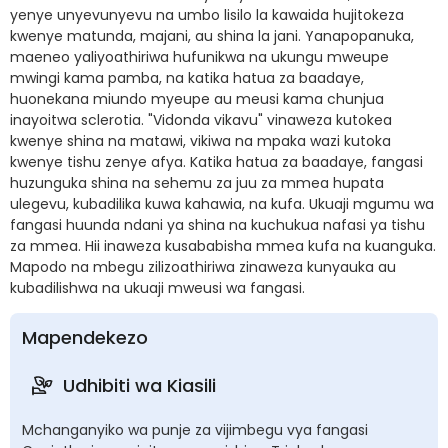
yenye unyevunyevu na umbo lisilo la kawaida hujitokeza
kwenye matunda, majani, au shina la jani. Yanapopanuka,
maeneo yaliyoathiriwa hufunikwa na ukungu mweupe
mwingi kama pamba, na katika hatua za baadaye,
huonekana miundo myeupe au meusi kama chunjua
inayoitwa sclerotia. "Vidonda vikavu" vinaweza kutokea
kwenye shina na matawi, vikiwa na mpaka wazi kutoka
kwenye tishu zenye afya. Katika hatua za baadaye, fangasi
huzunguka shina na sehemu za juu za mmea hupata
ulegevu, kubadilika kuwa kahawia, na kufa. Ukuaji mgumu wa
fangasi huunda ndani ya shina na kuchukua nafasi ya tishu
za mmea. Hii inaweza kusababisha mmea kufa na kuanguka.
Mapodo na mbegu zilizoathiriwa zinaweza kunyauka au
kubadilishwa na ukuaji mweusi wa fangasi.
Mapendekezo
Udhibiti wa Kiasili
Mchanganyiko wa punje za vijimbegu vya fangasi