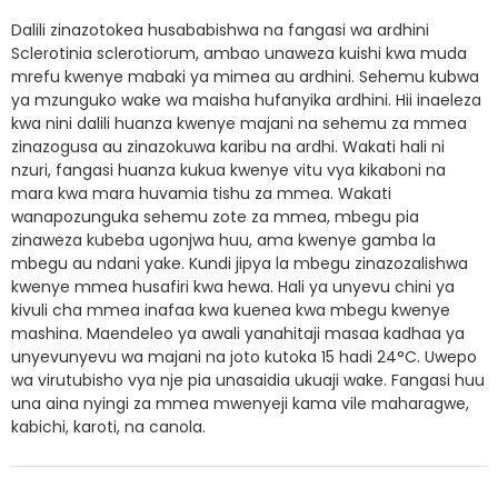
Dalili zinazotokea husababishwa na fangasi wa ardhini
Sclerotinia sclerotiorum, ambao unaweza kuishi kwa muda
mrefu kwenye mabaki ya mimea au ardhini. Sehemu kubwa
ya mzunguko wake wa maisha hufanyika ardhini. Hii inaeleza
kwa nini dalili huanza kwenye majani na sehemu za mmea
zinazogusa au zinazokuwa karibu na ardhi. Wakati hali ni
nzuri, fangasi huanza kukua kwenye vitu vya kikaboni na
mara kwa mara huvamia tishu za mmea. Wakati
wanapozunguka sehemu zote za mmea, mbegu pia
zinaweza kubeba ugonjwa huu, ama kwenye gamba la
mbegu au ndani yake. Kundi jipya la mbegu zinazozalishwa
kwenye mmea husafiri kwa hewa. Hali ya unyevu chini ya
kivuli cha mmea inafaa kwa kuenea kwa mbegu kwenye
mashina. Maendeleo ya awali yanahitaji masaa kadhaa ya
unyevunyevu wa majani na joto kutoka 15 hadi 24°C. Uwepo
wa virutubisho vya nje pia unasaidia ukuaji wake. Fangasi huu
una aina nyingi za mmea mwenyeji kama vile maharagwe,
kabichi, karoti, na canola.