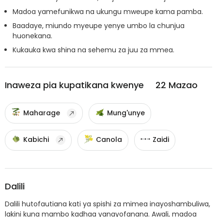
Madoa yamefunikwa na ukungu mweupe kama pamba.
Baadaye, miundo myeupe yenye umbo la chunjua
huonekana.
Kukauka kwa shina na sehemu za juu za mmea.
Inaweza pia kupatikana kwenye
22
Mazao
Maharage
Mung'unye
Kabichi
Canola
Zaidi
Dalili
Dalili hutofautiana kati ya spishi za mimea inayoshambuliwa,
lakini kuna mambo kadhaa yanayofanana. Awali, madoa