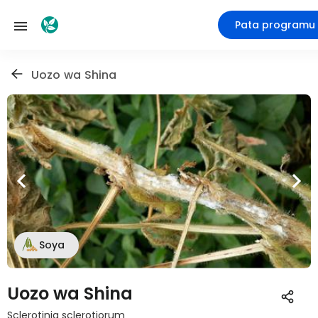
Pata programu
Uozo wa Shina
Soya
Uozo wa Shina
Sclerotinia sclerotiorum