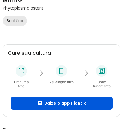
Phytoplasma asteris
Bactéria
Cure sua cultura
Tirar uma
Ver diagnóstico
Obter
foto
tratamento
Baixe o app Plantix