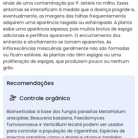
sinais de uma contaminação por P. asteris no milho. Esses
sintomas se intensificam à medida que a doença progride e,
eventualmente, as margens das folhas frequentemente
adquirem uma aparência rasgada ou esfarrapada. A planta
exibe uma aparência espessa, pois muitos brotos de espiga
adicionais e perfilhos aparecem. O encurtamento dos
entrenós e atrofiamento se tornam aparentes. As
inflorescências masculinas geralmente não são formadas
ou ficam estéreis. As plantas não têm espigas ou uma
proliferação de espigas, que produzem pouco ou nenhum
grão.
Recomendações
Controle orgânico
Bioinseticidas à base dos fungos parasitas Metarhizium
anisopliae, Beauveria bassiana, Paecilomyces
fumosoroseus e Verticillium lecanii podem ser usados
para controlar a população de cigarrinhas. Espécies de
insectos parasitas como o Anagrus atomus também