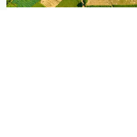
PLANTIX INTELLIGENCE
The intelligence behind this page
Explore the live agronomic data that powers Plantix disease
pages.
Discover
→