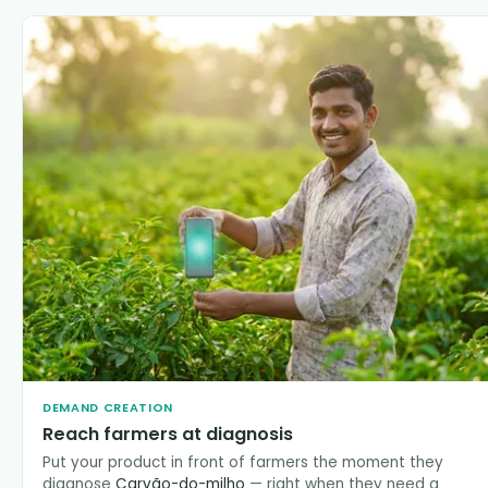
DEMAND CREATION
Reach farmers at diagnosis
Put your product in front of farmers the moment they
diagnose
Carvão-do-milho
— right when they need a