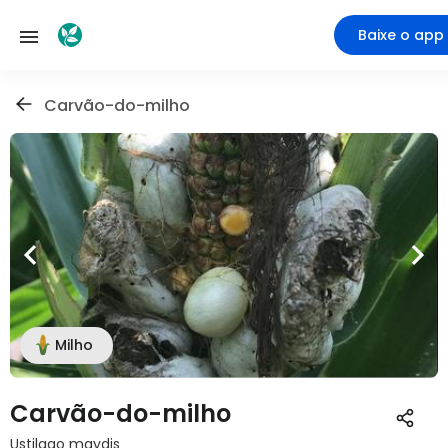
Baixe o app
Carvão-do-milho
Milho
Carvão-do-milho
Ustilago maydis