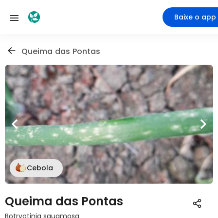
Baixe o app
Queima das Pontas
Cebola
Queima das Pontas
Botryotinia squamosa