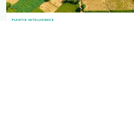
PLANTIX INTELLIGENCE
The intelligence behind this page
Explore the live agronomic data that powers Plantix disease
pages.
Discover
→