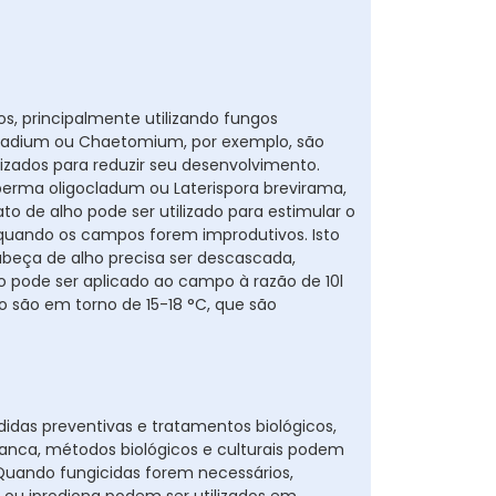
os, principalmente utilizando fungos
ocladium ou Chaetomium, por exemplo, são
izados para reduzir seu desenvolvimento.
erma oligocladum ou Laterispora brevirama,
 de alho pode ser utilizado para estimular o
quando os campos forem improdutivos. Isto
abeça de alho precisa ser descascada,
 pode ser aplicado ao campo à razão de 10l
o são em torno de 15-18 °C, que são
as preventivas e tratamentos biológicos,
ranca, métodos biológicos e culturais podem
Quando fungicidas forem necessários,
l ou iprodiona podem ser utilizados em