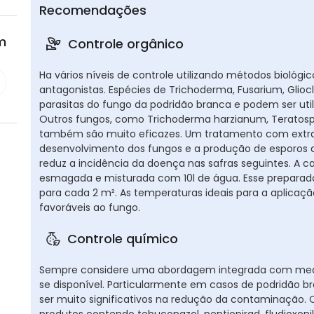
Recomendações
m
Controle orgânico
Ha vários níveis de controle utilizando métodos biológic
antagonistas. Espécies de Trichoderma, Fusarium, Gli
parasitas do fungo da podridão branca e podem ser util
Outros fungos, como Trichoderma harzianum, Teratosp
também são muito eficazes. Um tratamento com extrato
desenvolvimento dos fungos e a produção de esporos 
reduz a incidência da doença nas safras seguintes. A c
esmagada e misturada com 10l de água. Esse preparado
para cada 2 m². As temperaturas ideais para a aplicaçã
favoráveis ao fungo.
Controle químico
Sempre considere uma abordagem integrada com medid
se disponível. Particularmente em casos de podridão b
ser muito significativos na redução da contaminação. 
produtos contendo tebuconazol, pentiopirad, fludioxoni