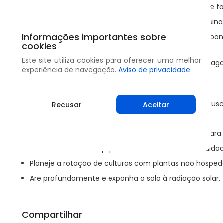
Utilize sementes ou material de plantio saudáveis de fo
Verifique a base dos bulbos em busca de qualquer sinal
Informações importantes sobre
Se não existir um material de plantio certificado dispo
cookies
recomendável.
Este site utiliza cookies para oferecer uma melhor
Assegure uma a boa drenagem para evitar que o al
experiência de navegação.
Aviso de privacidade
dispersão.
Evite a fertilização de nitrogênio em excesso.
Verifique as plantas ou campos regularmente em busca
Recusar
Aceitar
Remova plantas infectadas e as queime.
Não faça a compostagem de plantas infectadas, para e
Lave ou desinfete equipamentos e ferramentas cuida
Planeje a rotação de culturas com plantas não hospede
Are profundamente e exponha o solo à radiação solar.
Compartilhar