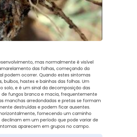
esenvolvimento, mas normalmente é visível
lo amarelamento das folhas, começando da
ual podem ocorrer. Quando estes sintomas
s, bulbos, hastes e bainhas das folhas. Um
do solo, e é um sinal da decomposição das
a de fungos branca e macia, frequentemente
ulas manchas arredondadas e pretas se formam
lmente destruídas e podem ficar ausentes.
r horizontalmente, fornecendo um caminho
as declinam em um período que pode variar de
s sintomas aparecem em grupos no campo.