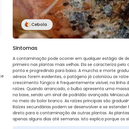
Cebola
Sintomas
A contaminação pode ocorrer em qualquer estágio de d
primeiro nas plantas mais velhas. Ela se caracteriza pe
ponta e progredindo para baixo. A murcha e morte grad
ce
aéreos forem evidentes, o patógeno já colonizou as raíze
crescimento fúngico é frequentemente visível, na linha 
raízes. Quando arrancado, o bulbo apresenta uma mass
na base, sendo um sinal de podridão avançada. Minúsc
no meio do bolor branco. As raízes principais são gradua
Raízes secundárias podem se desenvolver e se estende
direto para a contaminação de outras plantas. As plant
apenas alguns dias até semanas. Isto explica porque o