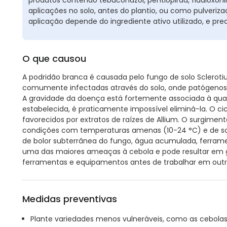
aplicações no solo, antes do plantio, ou como pulveriza
aplicação depende do ingrediente ativo utilizado, e pre
O que causou
A podridão branca é causada pelo fungo de solo Scleroti
comumente infectadas através do solo, onde patógenos
A gravidade da doença está fortemente associada à qua
estabelecida, é praticamente impossível eliminá-la. O ci
favorecidos por extratos de raízes de Allium. O surgime
condições com temperaturas amenas (10-24 °C) e de sol
de bolor subterrânea do fungo, água acumulada, ferrame
uma das maiores ameaças à cebola e pode resultar em g
ferramentas e equipamentos antes de trabalhar em out
Medidas preventivas
Plante variedades menos vulneráveis, como as cebolas