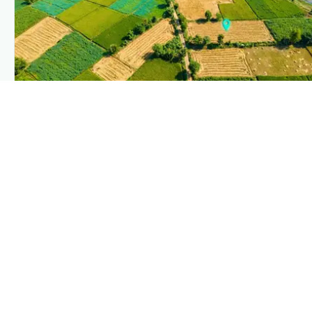
PLANTIX INTELLIGENCE
The intelligence behind this page
Explore the live agronomic data that powers Plantix disease
pages.
Discover
→