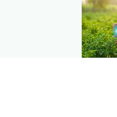
DEMAND CREATIO
Reach farmers
Put your product
they diagnose
Fe
they need a solut
Explore
→