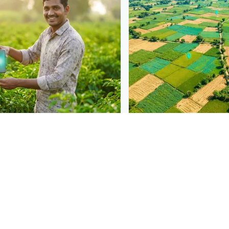
N
PLANTIX INTELLIGENCE
 at diagnosis
The intelligence behi
 in front of farmers the moment
Explore the live agronomi
rrugem do milheto
— right when
Plantix disease pages.
ion.
Discover
→