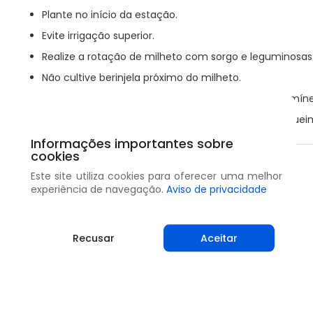
Plante no início da estação.
Evite irrigação superior.
Realize a rotação de milheto com sorgo e leguminosas
Não cultive berinjela próximo do milheto.
Realize o controle de ervas invasoras, como as gramín
Mantenha a boa limpeza do campo – remova ou queime
Informações importantes sobre
cookies
Compartilhar
Este site utiliza cookies para oferecer uma melhor
experiência de navegação.
Aviso de privacidade
Recusar
Aceitar