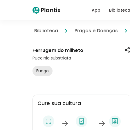
App
Bibliotec
Biblioteca
Pragas e Doenças
Ferrugem do milheto
Puccinia substriata
Fungo
Cure sua cultura