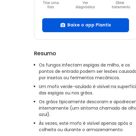
Tirar uma
Ver
Obter
foto
diagnóstico
tratamento
Baixe o app Plantix
Resumo
Os fungos infectam espigas de milho, e os
pontos de entrada podem ser lesões causad
por insetos ou ferimentos mecânicos.
Um mofo verde-azulado é visível na superfíc
das espigas ou nos grãos.
Os grãos tipicamente descoram e apodrec
internamente (um sintoma chamado de olh
azul).
Às vezes, este mofo é visível apenas após a
colheita ou durante o armazenamento.