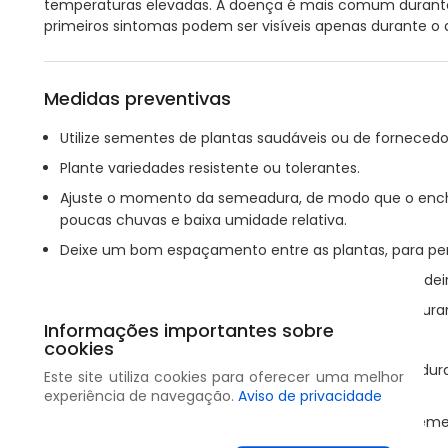
temperaturas elevadas. A doença é mais comum durante 
primeiros sintomas podem ser visíveis apenas durante 
Medidas preventivas
Utilize sementes de plantas saudáveis ou de fornecedor
Plante variedades resistente ou tolerantes.
Ajuste o momento da semeadura, de modo que o enc
poucas chuvas e baixa umidade relativa.
Deixe um bom espaçamento entre as plantas, para per
Mantenha o campo livre de ervas daninhas e hospedeiro
Tenha bastante cuidado para não ferir as plantas dur
Informações importantes sobre
Colha o mais cedo possível para evitar prejuízos.
cookies
Mantenha a umidade das sementes abaixo de 14% dura
Este site utiliza cookies para oferecer uma melhor
grãos mofem.
experiência de navegação.
Aviso de privacidade
Grãos infectados não devem ser utilizados como seme