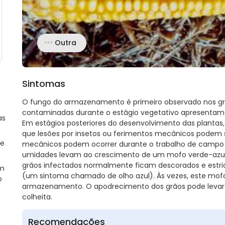
Outra
Sintomas
O fungo do armazenamento é primeiro observado nos grão
contaminadas durante o estágio vegetativo apresentam 
as
Em estágios posteriores do desenvolvimento das plantas,
que lesões por insetos ou ferimentos mecânicos podem s
ie
mecânicos podem ocorrer durante o trabalho de campo o
umidades levam ao crescimento de um mofo verde-azulad
grãos infectados normalmente ficam descorados e est
em
(um sintoma chamado de olho azul). Às vezes, este mofo 
o
armazenamento. O apodrecimento dos grãos pode levar 
colheita.
Recomendações