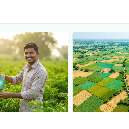
N
PLANTIX INTELLIGENCE
 at diagnosis
The intelligence behi