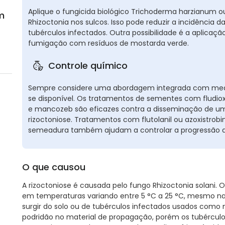
Aplique o fungicida biológico Trichoderma harzianum 
m
Rhizoctonia nos sulcos. Isso pode reduzir a incidência
tubérculos infectados. Outra possibilidade é a aplicaçã
fumigação com resíduos de mostarda verde.
Controle químico
Sempre considere uma abordagem integrada com medid
se disponível. Os tratamentos de sementes com fludio
e mancozeb são eficazes contra a disseminação de uma
rizoctoniose. Tratamentos com flutolanil ou azoxistro
semeadura também ajudam a controlar a progressão d
O que causou
A rizoctoniose é causada pelo fungo Rhizoctonia solani. 
em temperaturas variando entre 5 °C a 25 °C, mesmo n
surgir do solo ou de tubérculos infectados usados como
podridão no material de propagação, porém os tubérculos