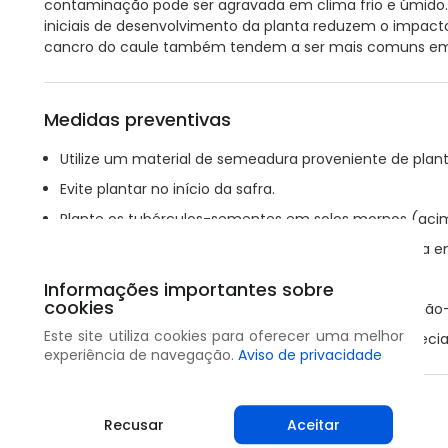
contaminação pode ser agravada em clima frio e úmido
iniciais de desenvolvimento da planta reduzem o impacto
cancro do caule também tendem a ser mais comuns em s
Medidas preventivas
Utilize um material de semeadura proveniente de plant
Evite plantar no início da safra.
Plante os tubérculos-sementes em solos mornos (acim
Considere o uso de sulcos mais rasos para permitir a 
Pratique a rotação de culturas.
Informações importantes sobre
cookies
Após a colheita, deixe os restos vegetais e plantas não
Este site utiliza cookies para oferecer uma melhor
Pique os restos de cultura de forma adequada, especi
experiência de navegação.
Aviso de privacidade
Compartilhar
Recusar
Aceitar