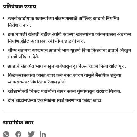
प्रतिबंधक उपाय
ब्लावोकाडोयाक खवल्यांच्या संक्रमणासाठी ऑलिव्ह झाडाचे नियमित
निरीक्षण करा.
हवा चांगली खेळती राहील आणि काळ्या खवल्यांच्या जीवनचक्रात अडथळा
निर्माण होईल अशा प्रकारची योग्य छाटणी करा.
सौम्य संक्रमण असल्यास झाडाचे भाग खुडणे किंवा किड्यांना हाताने चिरडुन
मारणे परिणाम देते.
झाडाचे संक्रमित भाग काढुन बागेपासुन दूर नेऊन जाळा किंवा खोल पुरा.
किटकनाशकांचा जास्त वापर करु नका कारण यामुळे नैसर्गिक शत्रुंच्या
लोकसंख्येवर विपरित परिणाम होतो.
खोडाभोवती चिकट पदार्थाचा वापर करुन मुंग्यांपासुन संरक्षण मिळवा.
दोन झाडांमधल्या एकमेकांना स्पर्श करणार्‍या फांद्या छाटा.
सामायिक करा