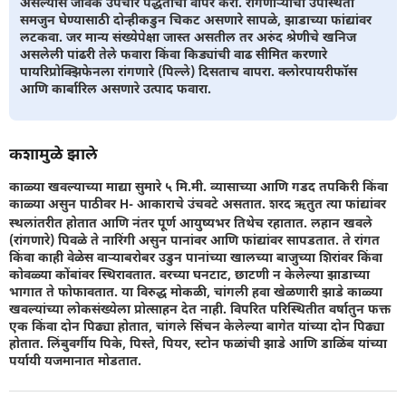
असल्यास जैविक उपचार पद्धतीचा वापर करा. रांगणार्‍यांची उपस्थिती
समजुन घेण्यासाठी दोन्हीकडुन चिकट असणारे सापळे, झाडाच्या फांद्यांवर
लटकवा. जर मान्य संख्येपेक्षा जास्त असतील तर अरुंद श्रेणीचे खनिज
असलेली पांढरी तेले फवारा किंवा किड्यांची वाढ सीमित करणारे
पायरिप्रोक्झिफेनला रांगणारे (पिल्ले) दिसताच वापरा. क्लोरपायरीफॉस
आणि कार्बारिल असणारे उत्पाद फवारा.
कशामुळे झाले
काळ्या खवल्याच्या माद्या सुमारे ५ मि.मी. व्यासाच्या आणि गडद तपकिरी किंवा
काळ्या असुन पाठीवर H- आकाराचे उंचवटे असतात. शरद ऋतुत त्या फांद्यांवर
स्थलांतरीत होतात आणि नंतर पूर्ण आयुष्यभर तिथेच रहातात. लहान खवले
(रांगणारे) पिवळे ते नारिंगी असुन पानांवर आणि फांद्यांवर सापडतात. ते रांगत
किंवा काही वेळेस वार्‍याबरोबर उडुन पानांच्या खालच्या बाजुच्या शिरांवर किंवा
कोवळ्या कोंबांवर स्थिरावतात. वरच्या घनटाट, छाटणी न केलेल्या झाडाच्या
भागात ते फोफावतात. या विरुद्ध मोकळी, चांगली हवा खेळणारी झाडे काळ्या
खवल्यांच्या लोकसंख्येला प्रोत्साहन देत नाही. विपरित परिस्थितीत वर्षातुन फक्त
एक किंवा दोन पिढ्या होतात, चांगले सिंचन केलेल्या बागेत यांच्या दोन पिढ्या
होतात. लिंबुवर्गीय पिके, पिस्ते, पियर, स्टोन फळांची झाडे आणि डाळिंब यांच्या
पर्यायी यजमानात मोडतात.