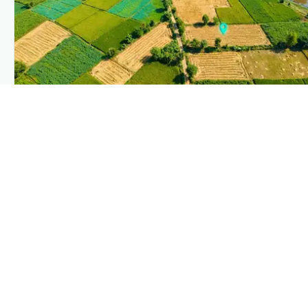
PLANTIX INTELLIGENCE
The intelligence behind this page
Explore the live agronomic data that powers Plantix
disease pages.
Discover
→