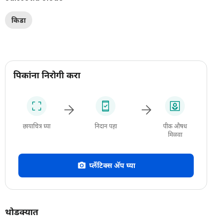
किडा
पिकांना निरोगी करा
छायाचित्र घ्या
निदान पहा
पीक औषध
मिळवा
प्लँटिक्स अ‍ॅप घ्या
थोडक्यात