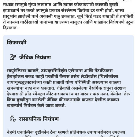
मधाळ रसामुळे मुंग्या लागतात आणि त्यावर फोफावणारी काजळी बुरशी
झपाट्याने घर करते ज्यामुळे प्रकाश संश्र्लेषण क्रियेचा दर कमी होतो. जास्त
प्रादुर्भाव झालेली पाने अकाली गळु शकतात. जुने किडे गडद राखाडी ते तपकिरी
ते काळ्या गाठींसारखे पानांच्या खालच्या बाजुला आणि फांद्यांवर विशेषपणे उठुन
दिसतात.
शिफारशी
जैविक नियंत्रण
स्क्युटेलिस्टा कारुले, डायव्हरसिनेर्व्हस एलेगान्स आणि मेटाफिकस
हेलव्होलस सकट काही परजीवी वॅस्पस तसेच लेडीबर्डस (चिलोकोरस
बायप्युस्ट्युलाटस)च्या काही प्रजाती योग्य परिस्थिती असल्यास काळ्या
खवल्यांचा नाश करु शकतात. रहिवाशी असलेल्या नैसर्गिक शत्रुंना संरक्षण
देण्यासाठी ब्रॉड स्पेक्ट्रम कीटनाशकांचा वापर वारंवार करु नका. कॅनोला तेल
किंवा बुरशीतुन बनलेली जैविक कीटकनाशके वापरुन देखील काळ्या
खवल्यांचे नियंत्रण केले जाऊ शकते.
रासायनिक नियंत्रण
नेहमी एकात्मिक दृष्टीकोन ठेवा म्हणजे प्रतिबंधक उपायांबरोबरच उपलब्ध