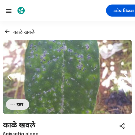
अॅप मिळवा
काळे खवले
इतर
काळे खवले
Saissetia oleae