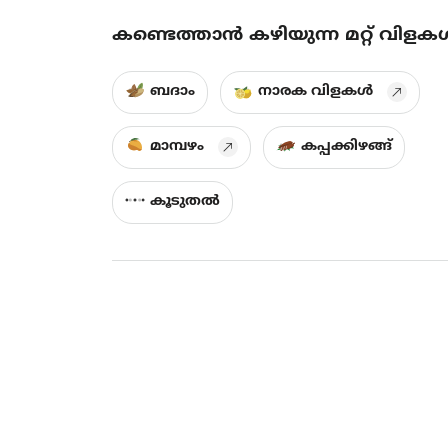
കണ്ടെത്താൻ കഴിയുന്ന മറ്റ് വിളക
ബദാം
നാരക വിളകൾ
മാമ്പഴം
കപ്പക്കിഴങ്ങ്
കൂടുതൽ