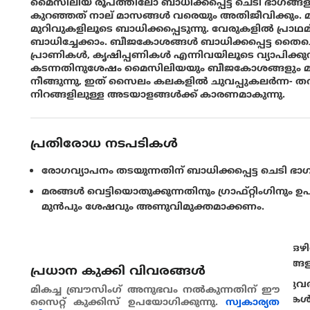
മൈസിലിയ രൂപത്തിലോ ബാധിക്കപ്പെട്ട ചെടി ഭാഗങ്ങള
കുറഞ്ഞത് നാല് മാസങ്ങൾ വരെയും അതിജീവിക്കും. മണ
മുറിവുകളിലൂടെ ബാധിക്കപ്പെടുന്നു. വേരുകളിൽ പ്ര
ബാധിച്ചേക്കാം. ബീജകോശങ്ങൾ ബാധിക്കപ്പെട്ട തൈച
പ്രാണികൾ, കൃഷിപ്പണികൾ എന്നിവയിലൂടെ വ്യാപിക്
കടന്നതിനുശേഷം മൈസിലിയയും ബീജകോശങ്ങളും മരത
നീങ്ങുന്നു, ഇത് സൈലം കലകളിൽ ചുവപ്പുകലർന്ന- തവിട
നിറങ്ങളിലുള്ള അടയാളങ്ങൾക്ക് കാരണമാകുന്നു.
പ്രതിരോധ നടപടികൾ
രോഗവ്യാപനം തടയുന്നതിന് ബാധിക്കപ്പെട്ട ചെടി ഭാഗങ്
മരങ്ങൾ വെട്ടിയൊതുക്കുന്നതിനും ഗ്രാഫ്റ്റിംഗി
മുൻപും ശേഷവും അണുവിമുക്തമാക്കണം.
സി.
ഫിംബ്രിയേറ്റയുടെ സാന്നിധ്യമുള്ള കൃഷിയിടങ്ങൾ 
രോഗാണുക്കൾക്ക് ആതിഥ്യമേകാത്ത ഇതര ഇനങ്ങളുമ
പ്രധാന കുക്കി വിവരങ്ങള്‍
മരങ്ങൾക്കിടയിൽ പര്യാപ്തമായ ഇടയകലം ഉറപ്പുവരു
മികച്ച ബ്രൗസിംഗ് അനുഭവം നൽകുന്നതിന് ഈ
ഒഴിവാക്കുന്നതിന്, എന്തെന്നാൽ അവിടെ കുമിളുകൾ വ്
സൈറ്റ് കുക്കിസ് ഉപയോഗിക്കുന്നു.
സ്വകാര്യത