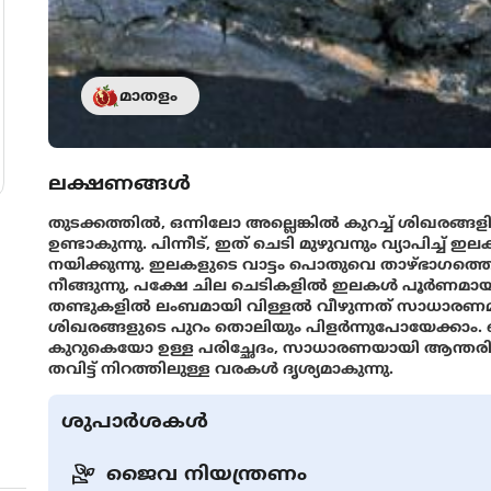
മാതളം
ലക്ഷണങ്ങൾ
തുടക്കത്തിൽ, ഒന്നിലോ അല്ലെങ്കിൽ കുറച്ച് ശിഖരങ്ങള
ഉണ്ടാകുന്നു. പിന്നീട്, ഇത് ചെടി മുഴുവനും വ്യാപിച്
നയിക്കുന്നു. ഇലകളുടെ വാട്ടം പൊതുവെ താഴ്ഭാഗത്തെ
നീങ്ങുന്നു, പക്ഷേ ചില ചെടികളിൽ ഇലകൾ പൂർണമായു
തണ്ടുകളിൽ ലംബമായി വിള്ളൽ വീഴുന്നത് സാധാരണമാണ്
ശിഖരങ്ങളുടെ പുറം തൊലിയും പിളർന്നുപോയേക്കാം. ബ
കുറുകെയോ ഉള്ള പരിച്ഛേദം, സാധാരണയായി ആന്തരി
തവിട്ട് നിറത്തിലുള്ള വരകൾ ദൃശ്യമാകുന്നു.
ശുപാർശകൾ
ജൈവ നിയന്ത്രണം