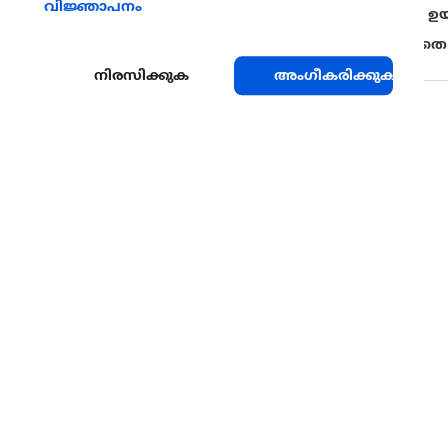
വിജ്ഞാപനം
മോശമായ നീർവാർച്ച വാട്ടം ബാധിപ്പിൻ്റെ സാധ്യത ഉ
കൃഷിപ്പണിക്കിടയിൽ മരങ്ങൾക്ക് പരിക്കേൽക്കാതെ 
നിരസിക്കുക
അംഗീകരിക്കുക
പങ്കുവെയ്ക്കുക