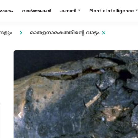
Plantix Intelligence
കമ്പനി
േഖരം
വാർത്തകൾ
ങളും
മാതളനാരകത്തിൻ്റെ വാട്ടം