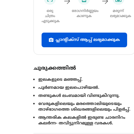
ഒരു
രോഗനിർണ്ണയം
മരുന്ന്
ചിത്രം
കാണുക
ലഭ്യമാക്കുക
എടുക്കുക
പ്ലാന്റിക്സ് ആപ്പ് ലഭ്യമാക്കുക
ചുരുക്കത്തിൽ
ഇലകളുടെ മഞ്ഞപ്പ്.
പൂർണമായ ഇലപൊഴിയൽ.
തണ്ടുകൾ ലംബമായി വിണ്ടുകീറുന്നു.
വേരുകളിലെയും മരത്തൊലിയുടെയും
താഴ്ഭാഗത്തെ ശിഖരങ്ങളിലെയും പിളർപ്പ്.
ആന്തരിക കലകളിൽ ഇരുണ്ട ചാരനിറം
കലർന്ന- തവിട്ടുനിറമുള്ള വരകൾ.