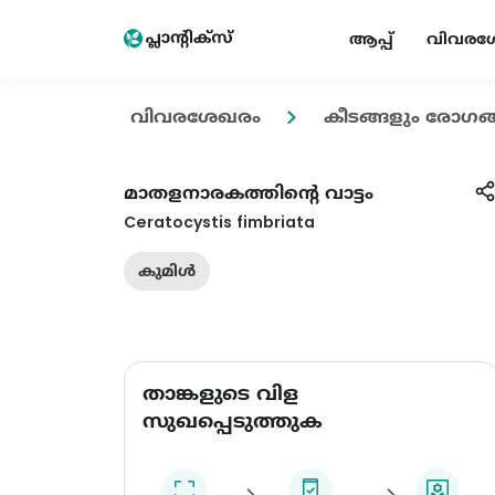
ആപ്പ്
വിവരശ
വിവരശേഖരം
കീടങ്ങളും രോഗങ്
മാതളനാരകത്തിൻ്റെ വാട്ടം
Ceratocystis fimbriata
കുമിൾ
താങ്കളുടെ വിള
സുഖപ്പെടുത്തുക