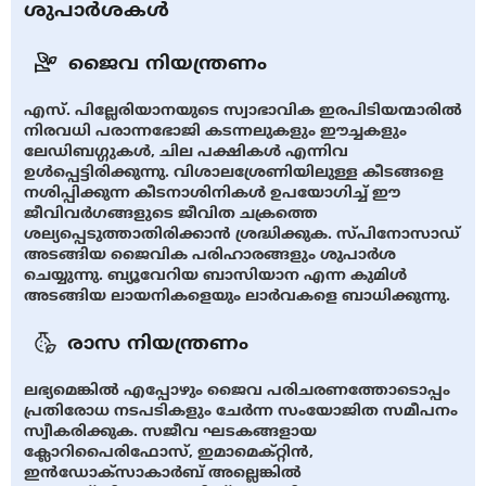
ശുപാർശകൾ
ജൈവ നിയന്ത്രണം
എസ്. പില്ലേരിയാനയുടെ സ്വാഭാവിക ഇരപിടിയന്മാരിൽ
നിരവധി പരാന്നഭോജി കടന്നലുകളും ഈച്ചകളും
ലേഡിബഗ്ഗുകൾ, ചില പക്ഷികൾ എന്നിവ
ഉൾപ്പെട്ടിരിക്കുന്നു. വിശാലശ്രേണിയിലുള്ള കീടങ്ങളെ
നശിപ്പിക്കുന്ന കീടനാശിനികൾ ഉപയോഗിച്ച് ഈ
ജീവിവർഗങ്ങളുടെ ജീവിത ചക്രത്തെ
ശല്യപ്പെടുത്താതിരിക്കാൻ ശ്രദ്ധിക്കുക. സ്പിനോസാഡ്
അടങ്ങിയ ജൈവിക പരിഹാരങ്ങളും ശുപാർശ
ചെയ്യുന്നു. ബ്യൂവേറിയ ബാസിയാന എന്ന കുമിൾ
അടങ്ങിയ ലായനികളെയും ലാർവകളെ ബാധിക്കുന്നു.
രാസ നിയന്ത്രണം
ലഭ്യമെങ്കിൽ എപ്പോഴും ജൈവ പരിചരണത്തോടൊപ്പം
പ്രതിരോധ നടപടികളും ചേർന്ന സംയോജിത സമീപനം
സ്വീകരിക്കുക. സജീവ ഘടകങ്ങളായ
ക്ലോറിപൈരിഫോസ്, ഇമാമെക്റ്റിൻ,
ഇൻഡോക്സാകാർബ് അല്ലെങ്കിൽ