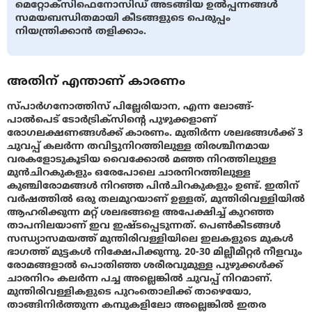
മെറ്റോക്സിഫെനോസിഡ് അടങ്ങിയ ഉൽപ്പന്നങ്ങൾ
സമയബന്ധിതമായി കീടങ്ങളുടെ പെരുപ്പം
നിയന്ത്രിക്കാൻ തളിക്കാം.
അതിന് എന്താണ് കാരണം
സ്പാർഗനോത്തിസ് പില്ലേരിയാന, എന്ന ലോങ്ങ്-
പാൽപെട് ടോർട്രിക്സിന്റെ പുഴുക്കളാണ്
രോഗലക്ഷണങ്ങൾക്ക് കാരണം. മുതിർന്ന ശലഭങ്ങൾക്ക് 3
ചുവപ്പ് കലർന്ന തവിട്ടുനിറത്തിലുള്ള തിരശ്ചീനമായ
വരകളോടുകൂടിയ വൈക്കോൽ മഞ്ഞ നിറത്തിലുള്ള
മുൻചിറകുകളും ഒരേപോലെ ചാരനിറത്തിലുള്ള
കുഞ്ചിരോമങ്ങൾ നിറഞ്ഞ പിൻചിറകുകളും ഉണ്ട്. ഇതിന്
വർഷത്തിൽ ഒരു തലമുറയാണ് ഉള്ളത്, മുന്തിരിവള്ളിയിൽ
ആഹരിക്കുന്ന മറ്റ് ശലഭങ്ങളെ അപേക്ഷിച്ച് കുറഞ്ഞ
താപനിലയാണ് ഇവ ഇഷ്ടപ്പെടുന്നത്. പെൺകീടങ്ങൾ
സന്ധ്യാസമയത്ത് മുന്തിരിവള്ളിയിലെ ഇലകളുടെ മുകൾ
ഭാഗത്ത് മുട്ടകൾ നിക്ഷേപിക്കുന്നു. 20-30 മില്ലീമീറ്റർ നീളവും
രോമങ്ങളാൽ പൊതിഞ്ഞ ശരീരവുമുള്ള പുഴുക്കൾക്ക്
ചാരനിറം കലർന്ന പച്ച അല്ലെങ്കിൽ ചുവപ്പ് നിറമാണ്.
മുന്തിരിവള്ളികളുടെ പുറംതൊലിക്ക് താഴെയോ,
താങ്ങിനിർത്തുന്ന കമ്പുകളിലോ അല്ലെങ്കിൽ ഇതര