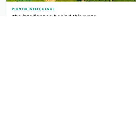
PLANTIX INTELLIGENCE
The intelligence behind this page
Explore the live agronomic data that powers Plantix
disease pages.
Discover
→