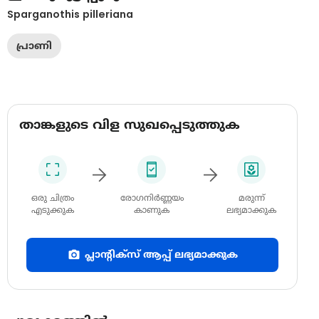
Sparganothis pilleriana
പ്രാണി
താങ്കളുടെ വിള സുഖപ്പെടുത്തുക
ഒരു ചിത്രം
രോഗനിർണ്ണയം
മരുന്ന്
എടുക്കുക
കാണുക
ലഭ്യമാക്കുക
പ്ലാന്റിക്സ് ആപ്പ് ലഭ്യമാക്കുക