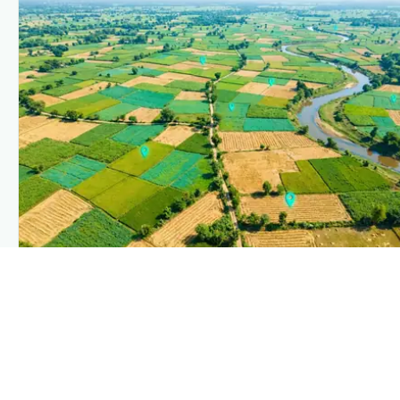
PLANTIX INTELLIGENCE
The intelligence behind this page
Explore the live agronomic data that powers Plantix
disease pages.
Discover
→