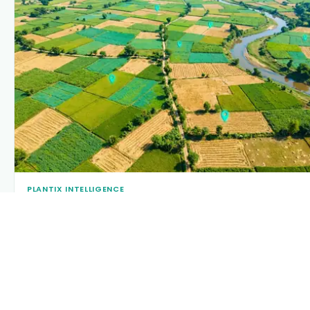
PLANTIX INTELLIGENCE
The intelligence behind this page
Explore the live agronomic data that powers Plantix
disease pages.
Discover
→