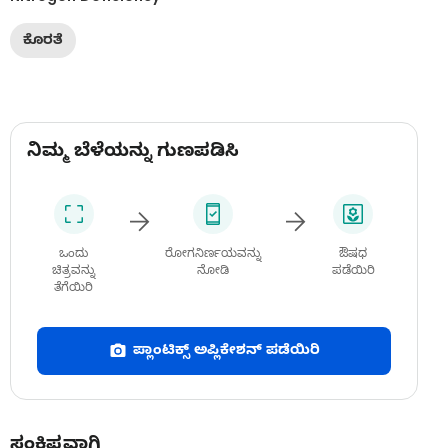
ಕೊರತೆ
ನಿಮ್ಮ ಬೆಳೆಯನ್ನು ಗುಣಪಡಿಸಿ
ಒಂದು
ರೋಗನಿರ್ಣಯವನ್ನು
ಔಷಧ
ಚಿತ್ರವನ್ನು
ನೋಡಿ
ಪಡೆಯಿರಿ
ತೆಗೆಯಿರಿ
ಪ್ಲಾಂಟಿಕ್ಸ್ ಅಪ್ಲಿಕೇಶನ್ ಪಡೆಯಿರಿ
ಸಂಕ್ಷಿಪ್ತವಾಗಿ