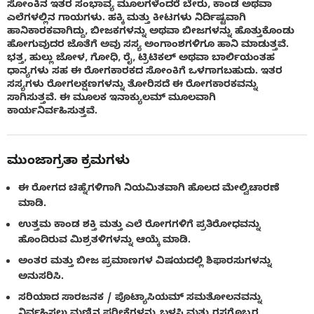
ಸೋಂಕಿನ ಇತರ ಸಂಭಾವ್ಯ ಮೂಲಗಳೆಂದರೆ ಬೇರು, ಕಾಂಡ ಅಥವಾ
ಎಲೆಗಳಲ್ಲಿನ ಗಾಯಗಳು. ಹಕ್ಕಿ ಮತ್ತು ಕೀಟಗಳು ನಿರ್ದಿಷ್ಟವಾಗಿ
ಹಾನಿಕಾರಕವಾಗಿದ್ದು, ಬೀಜಕಗಳನ್ನು ಅಥವಾ ಬೀಜಗಳನ್ನು ಹೊತ್ತುಕೊಂಡು
ಹೋಗುವುದರ ಜೊತೆಗೆ ಅವು ಸಸ್ಯ ಅಂಗಾಂಶಗಳಿಗೂ ಹಾನಿ ಮಾಡುತ್ತವೆ.
ಭತ್ತ, ಹುಲ್ಲು ಜೋಳ, ಗೋಧಿ, ರೈ, ಟ್ರಿಟಿಕಲ್ ಅಥವಾ ಬಾರ್ಲಿಯಂತಹ
ಧಾನ್ಯಗಳು ಸಹ ಈ ರೋಗಕಾರಕದ ಸೋಂಕಿಗೆ ಒಳಗಾಗಬಹುದು. ಇತರ
ಸಸ್ಯಗಳು ರೋಗಲಕ್ಷಣಗಳನ್ನು ತೋರಿಸದೆ ಈ ರೋಗಕಾರಕವನ್ನು
ಸಾಗಿಸುತ್ತವೆ. ಈ ಮೂಲಕ ಇನಾಕ್ಯುಲಮ್ ಮೂಲವಾಗಿ
ಕಾರ್ಯನಿರ್ವಹಿಸುತ್ತವೆ.
ಮುಂಜಾಗ್ರತಾ ಕ್ರಮಗಳು
ಈ ರೋಗದ ಚಿಹ್ನೆಗಳಿಗಾಗಿ ನಿಯಮಿತವಾಗಿ ಹೊಲದ ಮೇಲ್ವಿಚಾರಣೆ
ಮಾಡಿ.
ಉತ್ತಮ ಕಾಂಡ ಶಕ್ತಿ ಮತ್ತು ಎಲೆ ರೋಗಗಳಿಗೆ ಪ್ರತಿರೋಧವನ್ನು
ಹೊಂದಿರುವ ಮಿಶ್ರತಳಿಗಳನ್ನು ಆಯ್ಕೆ ಮಾಡಿ.
ಅಂತರ ಮತ್ತು ಬೀಜ ಪ್ರಮಾಣಗಳ ವಿಷಯದಲ್ಲಿ ಶಿಫಾರಸುಗಳನ್ನು
ಅನುಸರಿಸಿ.
ಸರಿಯಾದ ಸಾರಜನಕ / ಪೊಟ್ಯಾಸಿಯಮ್ ಸಮತೋಲನವನ್ನು
ನಿರ್ವಹಿಸಲು ಮಣ್ಣಿನ ಪರೀಕ್ಷೆಗಳನ್ನು ಬಳಸಿ ಮತ್ತು ರಸಗೊಬ್ಬರ