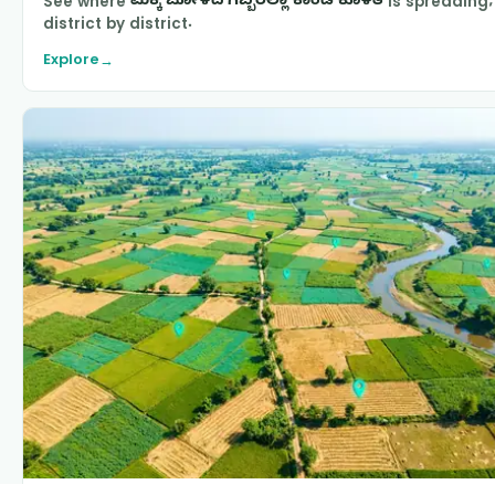
See where
ಮೆಕ್ಕೆ ಜೋಳದ ಗಿಬ್ಬೆರೆಲ್ಲಾ ಕಾಂಡ ಕೊಳೆತ
is spreading,
district by district.
Explore
→