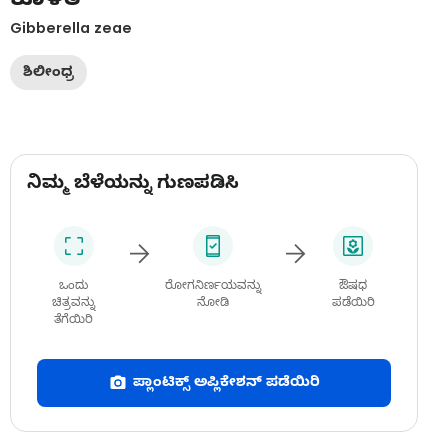
Gibberella zeae
ಶಿಲೀಂಧ್ರ
ನಿಮ್ಮ ಬೆಳೆಯನ್ನು ಗುಣಪಡಿಸಿ
ಒಂದು
ರೋಗನಿರ್ಣಯವನ್ನು
ಔಷಧ
ಚಿತ್ರವನ್ನು
ನೋಡಿ
ಪಡೆಯಿರಿ
ತೆಗೆಯಿರಿ
ಪ್ಲಾಂಟಿಕ್ಸ್ ಅಪ್ಲಿಕೇಶನ್ ಪಡೆಯಿರಿ