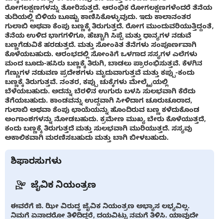
ರೋಗಲಕ್ಷಣಗಳನ್ನು ತೋರಿಸುತ್ತದೆ. ಆರಂಭಿಕ ರೋಗಲಕ್ಷಣಗಳೆಂದರೆ ತೆನೆಯ
ತುದಿಯಲ್ಲಿ ಬಿಳಿಯ ಬೂಷ್ಟು ಕಾಣಿಸಿಕೊಳ್ಳುವುದು. ಇದು ಕಾಲಾನಂತರ
ಗುಲಾಬಿ ಅಥವಾ ಕೆಂಪು ಬಣ್ಣಕ್ಕೆ ತಿರುಗುತ್ತದೆ. ರೋಗ ಮುಂದುವರಿಯುತ್ತಿದ್ದಂತೆ,
ತೆನೆಯ ಉಳಿದ ಭಾಗಗಳಿಗೂ, ಹೆಚ್ಚಾಗಿ ಸಿಪ್ಪೆ ಮತ್ತು ಧಾನ್ಯಗಳ ನಡುವೆ
ಬಣ್ಣಗೆಡುವಿಕೆ ಹರಡುತ್ತದೆ. ಮತ್ತು ಸೋಂಕಿತ ತೆನೆಗಳು ಸಂಪೂರ್ಣವಾಗಿ
ಕೊಳೆಯಬಹುದು. ಆರಂಭದಲ್ಲಿ ಸೋಂಕಿಗೆ ಒಳಗಾದ ಸಸ್ಯಗಳ ಎಲೆಗಳು
ಮಂದ ಬೂದು-ಹಸಿರು ಬಣ್ಣಕ್ಕೆ ತಿರುಗಿ, ಬಾಡಲು ಪ್ರಾರಂಭಿಸುತ್ತವೆ. ಕೆಳಗಿನ
ಗೆಣ್ಣುಗಳ ನಡುವಣ ಪ್ರದೇಶಗಳು ಮೃದುವಾಗುತ್ತವೆ ಮತ್ತು ಕಪ್ಪು-ಕಂದು
ಬಣ್ಣಕ್ಕೆ ತಿರುಗುತ್ತವೆ. ನಂತರ, ಕಪ್ಪು ಚುಕ್ಕೆಗಳು ಮೇಲ್ಮೈಯಲ್ಲಿ
ಬೆಳೆಯಬಹುದು. ಅದನ್ನು ಬೆರಳಿನ ಉಗುರು ಬಳಸಿ ಸುಲಭವಾಗಿ ಕೆರೆದು
ತೆಗೆಯಬಹುದು. ಕಾಂಡವನ್ನು ಉದ್ದವಾಗಿ ಸೀಳಿದಾಗ ಚೂರುಚೂರಾದ,
ಗುಲಾಬಿ ಅಥವಾ ಕೆಂಪು ಛಾಯೆಯನ್ನು ಹೊಂದಿರುವ ಬಣ್ಣ ಕಳೆದುಕೊಂಡ
ಅಂಗಾಂಶಗಳನ್ನು ನೋಡಬಹುದು. ಕ್ರಮೇಣ ಮುಖ್ಯ ಬೇರು ಕೊಳೆಯುತ್ತದೆ,
ಕಂದು ಬಣ್ಣಕ್ಕೆ ತಿರುಗುತ್ತದೆ ಮತ್ತು ಸುಲಭವಾಗಿ ಮುರಿಯುತ್ತದೆ. ಸಸ್ಯವು
ಅಕಾಲಿಕವಾಗಿ ಮರಣಿಸಬಹುದು ಮತ್ತು ಬಾಗಿ ಬೀಳಬಹುದು.
ಶಿಫಾರಸುಗಳು
ಜೈವಿಕ ನಿಯಂತ್ರಣ
ಈವರೆಗೆ ಜಿ. ಝೀ ವಿರುದ್ಧ ಜೈವಿಕ ನಿಯಂತ್ರಣ ಅಭ್ಯಾಸ ಲಭ್ಯವಿಲ್ಲ.
ನಿಮಗೆ ಏನಾದರೋ ತಿಳಿದಿದ್ದರೆ, ದಯವಿಟ್ಟು ನಮಗೆ ತಿಳಿಸಿ. ಯಾವುದೇ