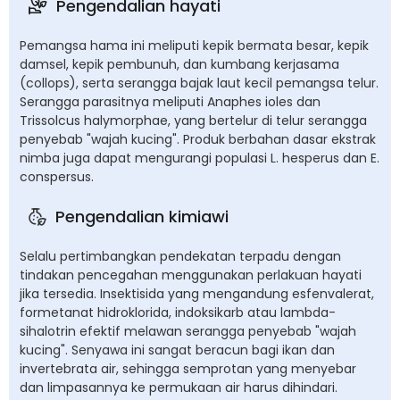
Pengendalian hayati
Pemangsa hama ini meliputi kepik bermata besar, kepik
damsel, kepik pembunuh, dan kumbang kerjasama
(collops), serta serangga bajak laut kecil pemangsa telur.
Serangga parasitnya meliputi Anaphes ioles dan
Trissolcus halymorphae, yang bertelur di telur serangga
penyebab "wajah kucing". Produk berbahan dasar ekstrak
nimba juga dapat mengurangi populasi L. hesperus dan E.
conspersus.
Pengendalian kimiawi
Selalu pertimbangkan pendekatan terpadu dengan
tindakan pencegahan menggunakan perlakuan hayati
jika tersedia. Insektisida yang mengandung esfenvalerat,
formetanat hidroklorida, indoksikarb atau lambda-
sihalotrin efektif melawan serangga penyebab "wajah
kucing". Senyawa ini sangat beracun bagi ikan dan
invertebrata air, sehingga semprotan yang menyebar
dan limpasannya ke permukaan air harus dihindari.