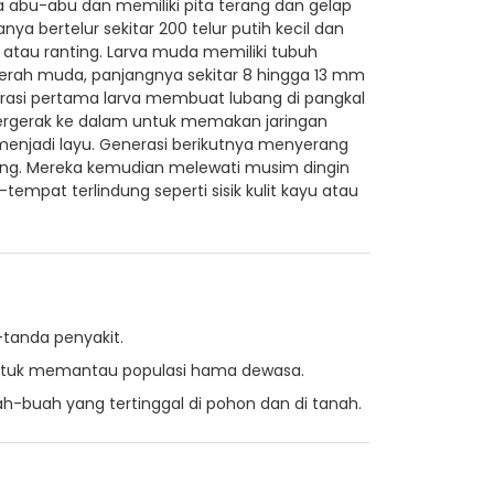
a abu-abu dan memiliki pita terang dan gelap
ya bertelur sekitar 200 telur putih kecil dan
 atau ranting. Larva muda memiliki tubuh
erah muda, panjangnya sekitar 8 hingga 13 mm
rasi pertama larva membuat lubang di pangkal
ergerak ke dalam untuk memakan jaringan
menjadi layu. Generasi berikutnya menyerang
ing. Mereka kemudian melewati musim dingin
mpat terlindung seperti sisik kulit kayu atau
tanda penyakit.
ntuk memantau populasi hama dewasa.
-buah yang tertinggal di pohon dan di tanah.