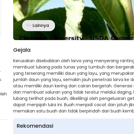
Lainnya
Gejala
Kerusakan disebabkan oleh larva yang menyerang ranti
membuat lubang pada tunas yang tumbuh dan bergerak k
.
yang terserang memiliki daun yang layu, yang merupaka
,
jumlah daun yang layu, semakin jauh penetrasi larva ke d
atau memiliki daun kering dan cairan bergetah. Generas
dan membuat saluran yang tidak teratur melalui daging,
oleh
lubang terlihat pada buah, dikelilingi oleh pengeluaran ge
dapat menjajah luka ini. Buah menjadi cacat dan jatuh ji
memakan satu buah dan tidak berpindah dari buah kembal
Rekomendasi