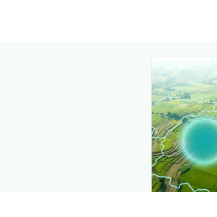
CROP INSIGHTS
Disease press