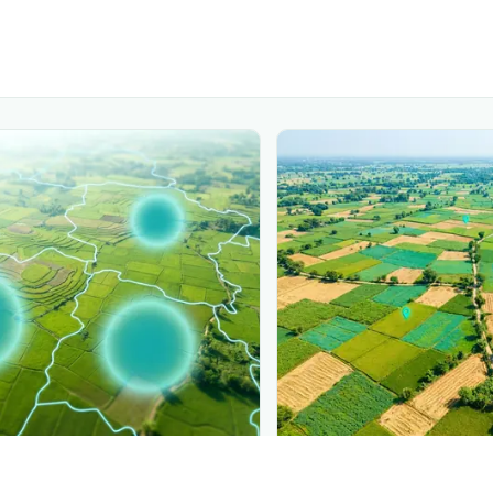
PLANTIX INTELLIGENCE
ure, mapped live
The intelligence behi