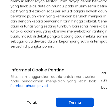
memiliki lebar sayap sekitar 5 mm. Sayap depan berwarn
yang tidak jelas. Setelah muncul pada musim semi, betinan
pipih yang diletakkan satu per satu di bagian bawah daun
berwarna putih krem ​​yang kemudian berubah menjadi m
dan dengan kepala berwarna hitam hingga cokelat. Gene
daun di tunas yang sedang tumbuh. Dari sana, mereka b
lunak di dalamnya, yang akhirnya menyebabkan ranting 
buah, masuk di dekat pangkal batang atau melalui samp
sebagai larva dewasa dalam kepompong sutra di tempat-te
serasah di pangkal pohon.
Tindakan Pencegahan
Informasi Cookie Penting
Pantau kebun secara teratur untuk mengetahui tanda-
Situs ini menggunakan cookie untuk menawarkan
Pada awal musim semi, pasang perangkap feromon u
Anda pengalaman menjelajah yang lebih baik.
Pemberitahuan privasi
Buang dan hancurkan material hasil pemangkasan, buah
Tolak
Terima
Bagikan