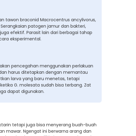
n tawon braconid Macrocentrus ancylivorus,
 Serangkaian patogen jamur dan bakteri,
uga efektif. Parasit lain dari berbagai tahap
ecara eksperimental.
ndakan pencegahan menggunakan perlakuan
ng dan harus ditetapkan dengan memantau
tkan larva yang baru menetas, tetapi
ketika G. molesata sudah bisa terbang. Zat
ga dapat digunakan.
ktarin tetapi juga bisa menyerang buah-buah
r, dan mawar. Ngengat ini berwarna arang dan