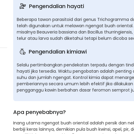
Pengendalian hayati
Beberapa tawon parasitoid dari genus Trichogramma da
telah digunakan untuk melawan ngengat buah oriental.
misalnya Beauveria bassiana dan Bacillus thurringiensis, j
telur atau larva sudah diketahui tetapi belum dicoba s
Pengendalian kimiawi
Selalu pertimbangkan pendekatan terpadu dengan ti
hayati jika tersedia. Waktu pengobatan adalah penti
suhu dan jumlah ngengat. Kontrol kimia dapat menarge
pemberiannya secara umum lebih efektif jika dilakukan 
pengganggu kawin berbahan dasar feromon semprot ju
Apa penyebabnya?
Inang utama ngengat buah oriental adalah persik dan ne
berbiji keras lainnya, demikian pula buah kwinsi, apel, pi