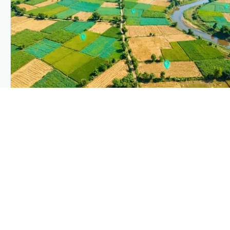
PLANTIX INTELLIGENCE
The intelligence behind this page
Explore the live agronomic data that powers Plantix disease
pages.
Discover
→