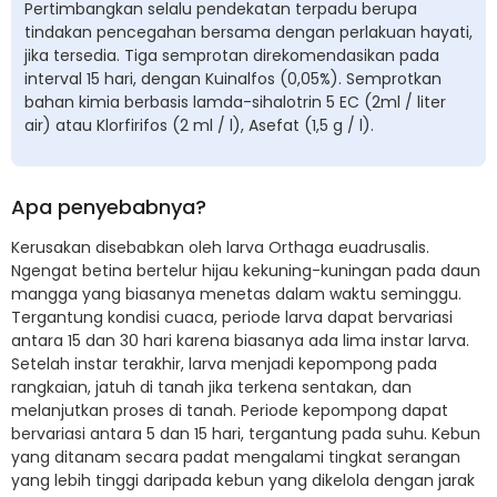
Pertimbangkan selalu pendekatan terpadu berupa
tindakan pencegahan bersama dengan perlakuan hayati,
jika tersedia. Tiga semprotan direkomendasikan pada
interval 15 hari, dengan Kuinalfos (0,05%). Semprotkan
bahan kimia berbasis lamda-sihalotrin 5 EC (2ml / liter
air) atau Klorfirifos (2 ml / l), Asefat (1,5 g / l).
Apa penyebabnya?
Kerusakan disebabkan oleh larva Orthaga euadrusalis.
Ngengat betina bertelur hijau kekuning-kuningan pada daun
mangga yang biasanya menetas dalam waktu seminggu.
Tergantung kondisi cuaca, periode larva dapat bervariasi
antara 15 dan 30 hari karena biasanya ada lima instar larva.
Setelah instar terakhir, larva menjadi kepompong pada
rangkaian, jatuh di tanah jika terkena sentakan, dan
melanjutkan proses di tanah. Periode kepompong dapat
bervariasi antara 5 dan 15 hari, tergantung pada suhu. Kebun
yang ditanam secara padat mengalami tingkat serangan
yang lebih tinggi daripada kebun yang dikelola dengan jarak