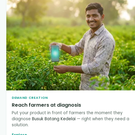
DEMAND CREATION
Reach farmers at diagnosis
Put your product in front of farmers the moment they
diagnose
Busuk Batang Kedelai
— right when they need a
solution.
Explore
→