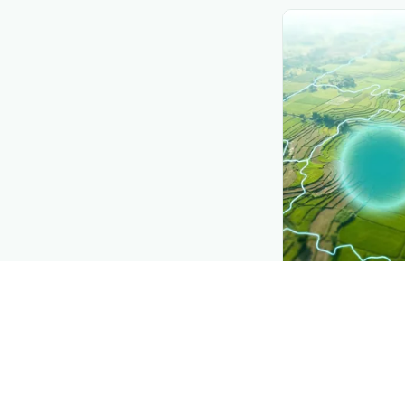
CROP INSIGHTS
Disease press
See where
Bercak
district by district
Explore
→