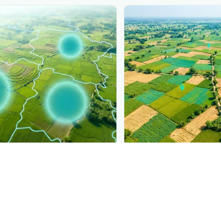
PLANTIX INTELLIGENCE
ure, mapped live
The intelligence behi
 Ungu Biji Kedelai
is spreading,
Explore the live agronomi
.
Plantix disease pages.
Discover
→