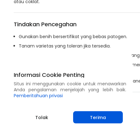
atau coklat.
Tindakan Pencegahan
Gunakan benih bersertifikat yang bebas patogen.
Tanam varietas yang toleran jika tersedia.
Lakukan rotasi tanaman dengan tanaman bukan inang 
Penyerapan dan paparan sinar matahari dan angin men
sisa-sisa tanaman.
Informasi Cookie Penting
Buang dan musnahkan sisa-sisa tanaman setelah pan
Situs ini menggunakan cookie untuk menawarkan
Anda pengalaman menjelajah yang lebih baik.
Pemberitahuan privasi
Bagikan
Tolak
Terima