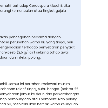
natif terhadap Cercospora kikuchii. Jika
rangi kemunculan atau tingkat gejala
ndakan pencegahan bersama dengan
ntase perubahan warna biji yang tinggi, beri
 pengendalian terhadap penyebaran penyakit.
nkozeb (2,5 g/l air) selama tahap awal
un dan infeksi polong.
chii. Jamur ini bertahan melewati musim
embaban relatif tinggi, suhu hangat (sekitar 22
g penyebaran jamur ke daun dan perkembangan
gga tahap pembungaan atau pembentukan polong.
da biji, menimbulkan bercak warna keunguan