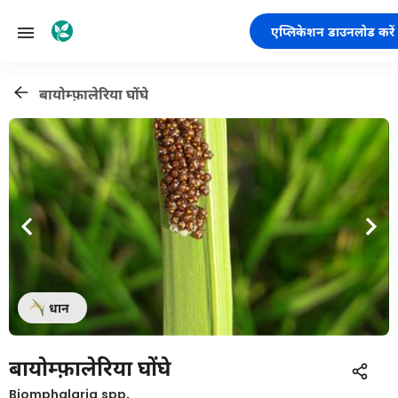
एप्लिकेशन डाउनलोड करें
बायोम्फ़ालेरिया घोंघे
धान
बायोम्फ़ालेरिया घोंघे
Biomphalaria spp.