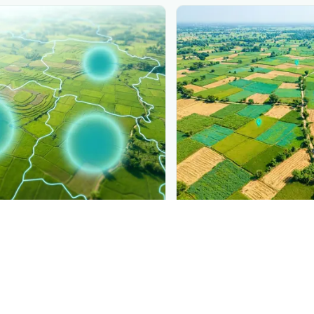
PLANTIX INTELLIGENCE
ure, mapped live
The intelligence behi
ी बेलों में फ़ायलोक्सेरा
is
Explore the live agrono
ct by district.
Plantix disease pages.
Discover
→