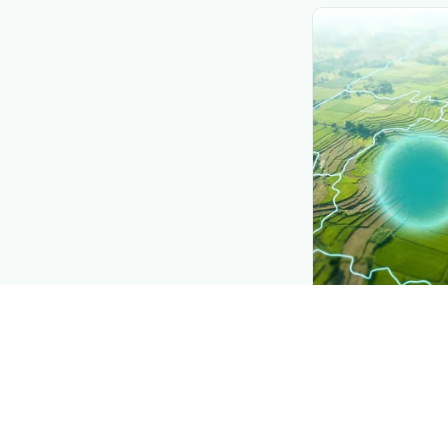
CROP INSIGHTS
Disease press
See where
अंगूर क
spreading, distri
Explore
→