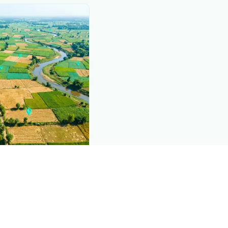
nd this page
mic data that powers