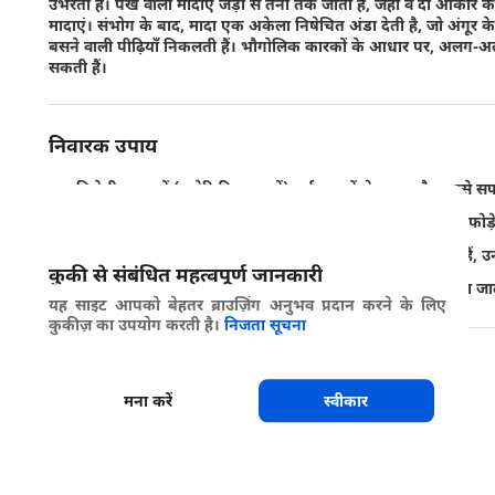
उभरती हैं। पंख वाली मादाएं जड़ों से तनों तक जाती हैं, जहाँ वे दो आकार के अं
मादाएं। संभोग के बाद, मादा एक अकेला निषेचित अंडा देती है, जो अंगूर के तने
बसने वाली पीढ़ियाँ निकलती हैं। भौगोलिक कारकों के आधार पर, अलग-अल
सकती हैं।
निवारक उपाय
प्रतिरोधी मूल जड़ें (अमेरिकी मूल जड़ें) कई दशकों से मुख्य और सबसे सफ
विटिस विनिफ़ेरा की सभी किस्में और फ़्रांसिसी हाइब्रिड किस्में जड़ में फो
आमतौर पर देखा गया है कि जो मूल जड़ें विनिफ़ेरा से नहीं ली जाती हैं, 
कुकी से संबंधित महत्वपूर्ण जानकारी
अतीत में, अंगूर वाटिकाओं में पानी भरने के उपाय का इस्तेमाल किया जा
यह साइट आपको बेहतर ब्राउज़िंग अनुभव प्रदान करने के लिए
कुकीज़ का उपयोग करती है।
निजता सूचना
साझा करें
मना करें
स्वीकार