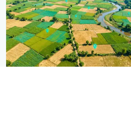
PLANTIX INTELLIGENCE
The intelligence behind this page
Explore the live agronomic data that powers Plantix
disease pages.
Discover
→