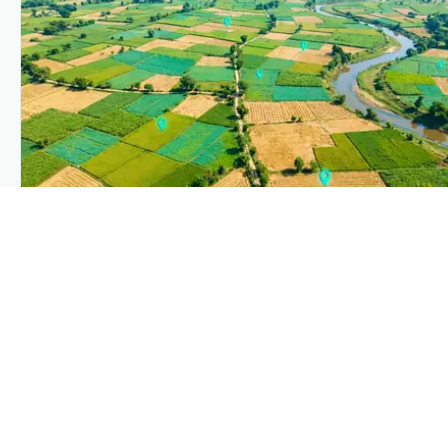
PLANTIX INTELLIGENCE
The intelligence behind this page
Explore the live agronomic data that powers Plantix
disease pages.
Discover
→