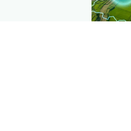
CROP INSIGHTS
Disease press
See where
वीवर ए
district by distri
Explore
→
प्लांटिक्स डाउनल