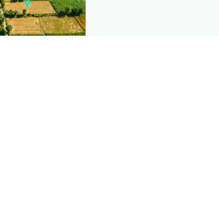
nd this page
mic data that powers