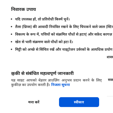
निवारक उपाय
यदि उपलब्ध हों, तो प्रतिरोधी किस्में चुनें।
तैला (थ्रिप्स) की आबादी नियंत्रित रखने के लिए चिपकने वाले जाल (स्टिकी
विकल्प के रूप में, पत्तियों को संक्रमित पौधों से हटाएं और सफ़ेद कागज़
खेत से भारी संक्रमण वाले पौधों को हटा दें।
मिट्टी को अच्छे से सिंचित रखें और नाइट्रोजन उर्वरकों के अत्यधिक प्रयोग 
लाभकारी कीटों की आबादी संरक्षित रखने के लिए कीटनाशकों का आवश्
आसपास वैकपल्पिक मेज़बानों को उगाने से बचें।
खेत में और उसके आसपास खरपतवार हटाएं।
कुकी से संबंधित महत्वपूर्ण जानकारी
वायु अवरोधक बाग़ को लंबी दूरी से होने वाले संक्रमण से सुरक्षित रख सकत
यह साइट आपको बेहतर ब्राउज़िंग अनुभव प्रदान करने के लिए
कुकीज़ का उपयोग करती है।
निजता सूचना
तैला के प्यूपा को सतह पर धूप में लाने के लिए मिट्टी की जुताई करें।
मना करें
स्वीकार
साझा करें