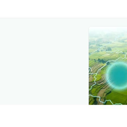
CROP INSIGHTS
Disease press
See where
मिर्च क