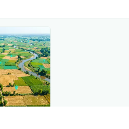
nd this page
mic data that powers