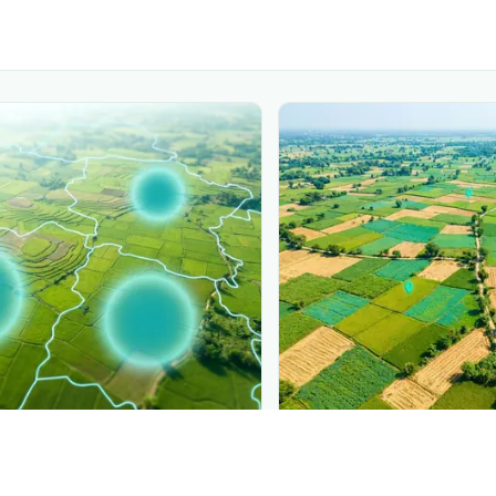
PLANTIX INTELLIGENCE
ure, mapped live
The intelligence behi
ा तैला
is spreading, district by
Explore the live agrono