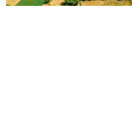
PLANTIX INTELLIGENCE
The intelligence behind this page
Explore the live agronomic data that powers Plantix
disease pages.
Discover
→