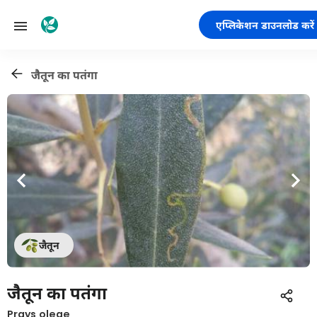
एप्लिकेशन डाउनलोड करें
जैतून का पतंगा
जैतून
जैतून का पतंगा
Prays oleae