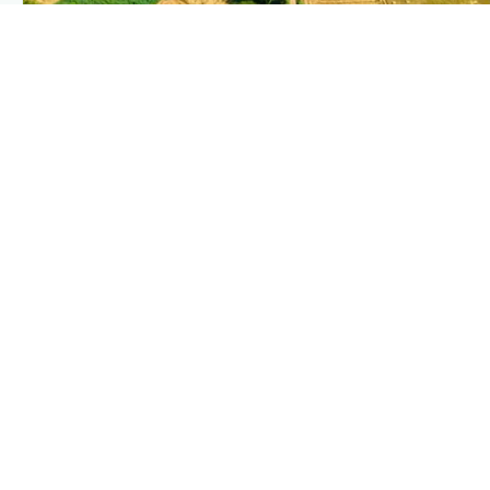
PLANTIX INTELLIGENCE
The intelligence behind this page
Explore the live agronomic data that powers Plantix
disease pages.
Discover
→