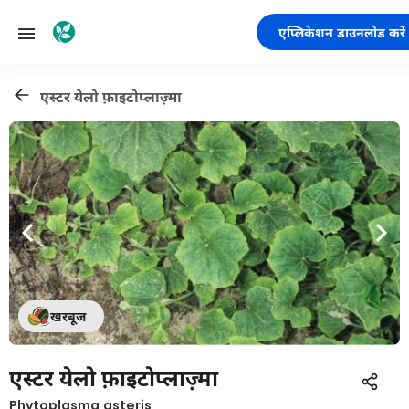
एप्लिकेशन डाउनलोड करें
एस्टर येलो फ़ाइटोप्लाज़्मा
खरबूज
एस्टर येलो फ़ाइटोप्लाज़्मा
Phytoplasma asteris