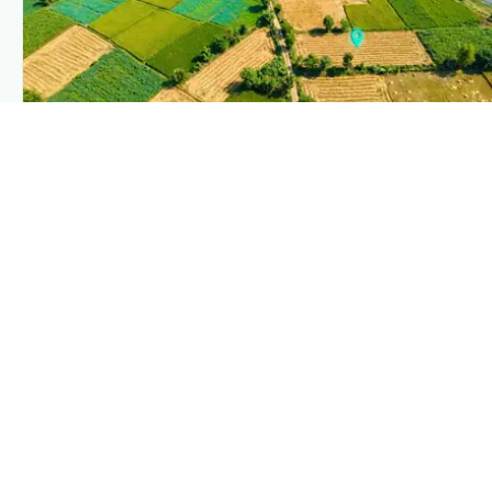
PLANTIX INTELLIGENCE
The intelligence behind this page
Explore the live agronomic data that powers Plantix
disease pages.
Discover
→