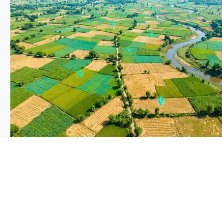
PLANTIX INTELLIGENCE
The intelligence behind this page
Explore the live agronomic data that powers Plantix
disease pages.
Discover
→