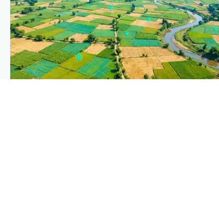
PLANTIX INTELLIGENCE
The intelligence behind this page
Explore the live agronomic data that powers Plantix
disease pages.
Discover
→