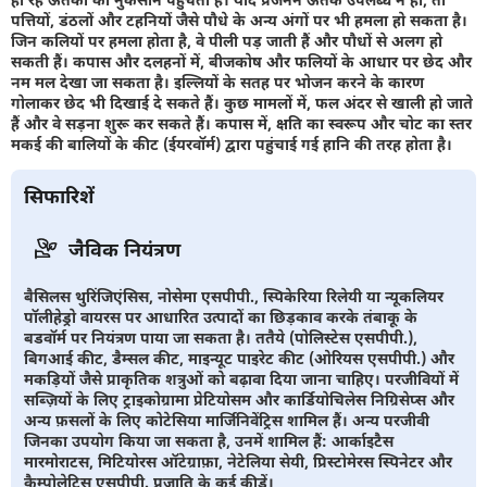
पत्तियों, डंठलों और टहनियों जैसे पौधे के अन्य अंगों पर भी हमला हो सकता है।
जिन कलियों पर हमला होता है, वे पीली पड़ जाती हैं और पौधों से अलग हो
सकती हैं। कपास और दलहनों में, बीजकोष और फलियों के आधार पर छेद और
नम मल देखा जा सकता है। इल्लियों के सतह पर भोजन करने के कारण
गोलाकर छेद भी दिखाई दे सकते हैं। कुछ मामलों में, फल अंदर से खाली हो जाते
हैं और वे सड़ना शुरू कर सकते हैं। कपास में, क्षति का स्वरूप और चोट का स्तर
मकई की बालियों के कीट (ईयरवॉर्म) द्वारा पहुंचाई गई हानि की तरह होता है।
सिफारिशें
जैविक नियंत्रण
बैसिलस थुरिंजिएंसिस, नोसेमा एसपीपी., स्पिकेरिया रिलेयी या न्यूकलियर
पॉलीहेड्रो वायरस पर आधारित उत्पादों का छिड़काव करके तंबाकू के
बडवॉर्म पर नियंत्रण पाया जा सकता है। ततैये (पोलिस्टेस एसपीपी.),
बिगआई कीट, डैम्सल कीट, माइन्यूट पाइरेट कीट (ओरियस एसपीपी.) और
मकड़ियों जैसे प्राकृतिक शत्रुओं को बढ़ावा दिया जाना चाहिए। परजीवियों में
सब्ज़ियों के लिए ट्राइकोग्रामा प्रेटियोसम और कार्डियोचिलेस निग्रिसेप्स और
अन्य फ़सलों के लिए कोटेसिया मार्जिनिवेंट्रिस शामिल हैं। अन्य परजीवी
जिनका उपयोग किया जा सकता है, उनमें शामिल हैं: आर्काइटैस
मारमोराटस, मिटियोरस ऑटेग्राफ़ा, नेटेलिया सेयी, प्रिस्टोमेरस स्पिनेटर और
कैम्पोलेटिस एसपीपी. प्रजाति के कई कीड़ें।