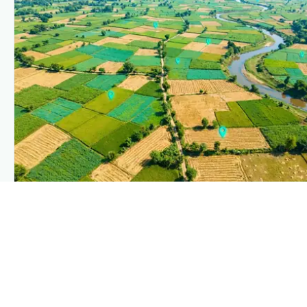
PLANTIX INTELLIGENCE
The intelligence behind this page
Explore the live agronomic data that powers Plantix
disease pages.
Discover
→