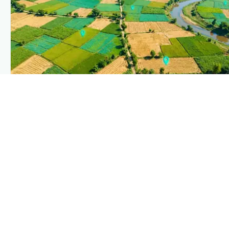
PLANTIX INTELLIGENCE
The intelligence behind this page
Explore the live agronomic data that powers Plantix
disease pages.
Discover
→