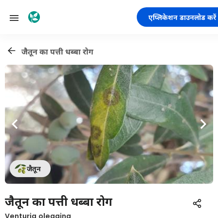
एप्लिकेशन डाउनलोड करें
जैतून का पत्ती धब्बा रोग
जैतून
जैतून का पत्ती धब्बा रोग
Venturia oleagina