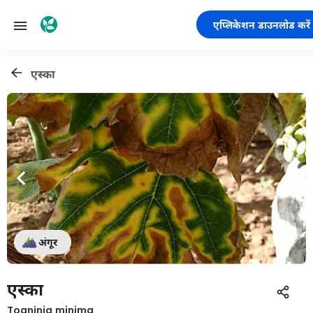
एप्लिकेशन डाउनलोड करें
एस्का
अंगूर
एस्का
Togninia minima