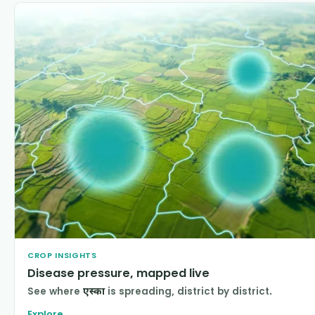
CROP INSIGHTS
Disease pressure, mapped live
See where
एस्का
is spreading, district by district.
Explore
→