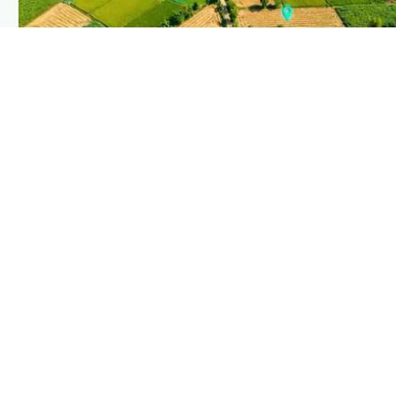
PLANTIX INTELLIGENCE
The intelligence behind this page
Explore the live agronomic data that powers Plantix
disease pages.
Discover
→