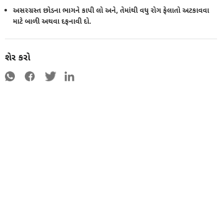
અસરગ્રસ્ત છોડના ભાગને કાપી લો અને, તેમાંથી વધુ રોગ ફેલાતો અટકાવવા
માટે બાળી અથવા દફનાવી દો.
શેર કરો