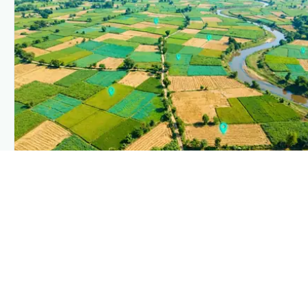
PLANTIX INTELLIGENCE
The intelligence behind this page
Explore the live agronomic data that powers Plantix
disease pages.
Discover
→