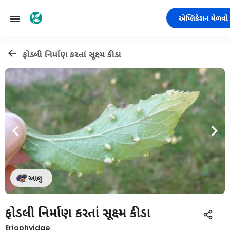
એપ્લિકેશન મેળવો
ફોડલી નિર્માણ કરતાં સૂક્ષ્મ કીડા
આલુ
ફોડલી નિર્માણ કરતાં સૂક્ષ્મ કીડા
Eriophyidae