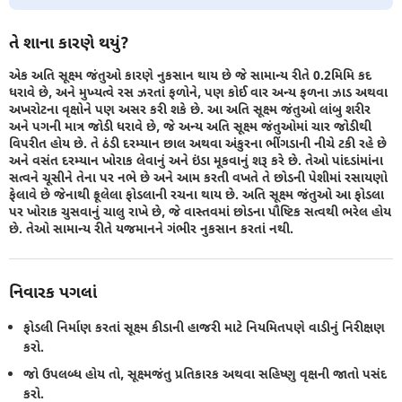
તે શાના કારણે થયું?
એક અતિ સૂક્ષ્મ જંતુઓ કારણે નુકસાન થાય છે જે સામાન્ય રીતે 0.2મિમિ કદ
ધરાવે છે, અને મુખ્યત્વે રસ ઝરતાં ફળોને, પણ કોઈ વાર અન્ય ફળના ઝાડ અથવા
અખરોટના વૃક્ષોને પણ અસર કરી શકે છે. આ અતિ સૂક્ષ્મ જંતુઓ લાંબુ શરીર
અને પગની માત્ર જોડી ધરાવે છે, જે અન્ય અતિ સૂક્ષ્મ જંતુઓમાં ચાર જોડીથી
વિપરીત હોય છે. તે ઠંડી દરમ્યાન છાલ અથવા અંકુરના ભીંગડાની નીચે ટકી રહે છે
અને વસંત દરમ્યાન ખોરાક લેવાનું અને ઇંડા મૂકવાનું શરૂ કરે છે. તેઓ પાંદડાંમાંના
સત્વને ચૂસીને તેના પર નભે છે અને આમ કરતી વખતે તે છોડની પેશીમાં રસાયણો
ફેલાવે છે જેનાથી ફૂલેલા ફોડલાની રચના થાય છે. અતિ સૂક્ષ્મ જંતુઓ આ ફોડલા
પર ખોરાક ચુસવાનું ચાલુ રાખે છે, જે વાસ્તવમાં છોડના પૌષ્ટિક સત્વથી ભરેલ હોય
છે. તેઓ સામાન્ય રીતે યજમાનને ગંભીર નુકસાન કરતાં નથી.
નિવારક પગલાં
ફોડલી નિર્માણ કરતાં સૂક્ષ્મ કીડાની હાજરી માટે નિયમિતપણે વાડીનું નિરીક્ષણ
કરો.
જો ઉપલબ્ધ હોય તો, સૂક્ષ્મજંતુ પ્રતિકારક અથવા સહિષ્ણુ વૃક્ષની જાતો પસંદ
કરો.