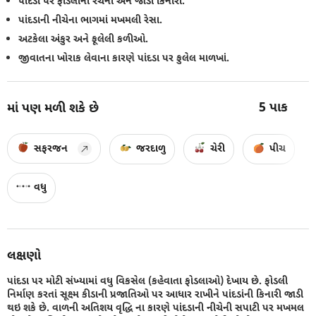
પાંદડા પર ફોડલીની રચના અને જાડી કિનારી.
પાંદડાની નીચેના ભાગમાં મખમલી રેસા.
અટકેલા અંકુર અને ફૂલેલી કળીઓ.
જીવાતના ખોરાક લેવાના કારણે પાંદડા પર ફુલેલ માળખાં.
5
પાક
માં પણ મળી શકે છે
સફરજન
જરદાળુ
ચેરી
પીચ
વધુ
લક્ષણો
પાંદડા પર મોટી સંખ્યામાં વધુ વિકસેલ (કહેવાતા ફોડલાઓ) દેખાય છે. ફોડલી
નિર્માણ કરતાં સૂક્ષ્મ કીડાની પ્રજાતિઓ પર આધાર રાખીને પાંદડાંની કિનારી જાડી
થઇ શકે છે. વાળની અતિશય વૃદ્ધિ ના કારણે પાંદડાની નીચેની સપાટી પર મખમલ