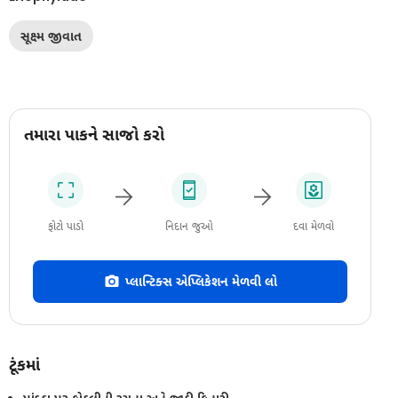
સૂક્ષ્મ જીવાત
તમારા પાકને સાજો કરો
ફોટો પાડો
નિદાન જુઓ
દવા મેળવો
પ્લાન્ટિક્સ એપ્લિકેશન મેળવી લો
ટૂંકમાં