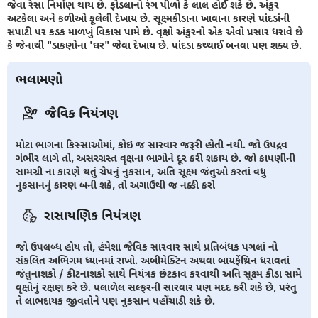
જેવા રેસા નિર્માણ થાય છે. ફોડલાનો રંગ પીળો કે લાલ હોઈ શકે છે. અંકુર
અટકેલા અને કળીઓ ફૂલેલી દેખાય છે. સૂક્ષ્મકીડાના ખાવાના કારણે પાંદડાંની
સપાટી પર કડક માળખું વિકાસ પામે છે. વૃક્ષો અંકુરનો એક એવો પ્રસાર ધરાવે છે
કે જેનાથી "ડાકણોના 'ઘર" જેવા દેખાય છે. પાંદડા કથ્થાઈ બનવા પણ શક્ય છે.
ભલામણો
જૈવિક નિયંત્રણ
મોટા ભાગના કિસ્સાઓમાં, કોઇ જ સારવાર જરૂરી હોતી નથી. જો ઉપદ્રવ
ગંભીર લાગે તો, અસરગ્રસ્ત વૃક્ષના ભાગોને દૂર કરી શકાય છે. જો કાપણીની
સામગ્રી ના કારણે થતું ચેપનું નુકસાન, અતિ સૂક્ષ્મ જંતુઓ કરતાં વધુ
નુકસાનનું કારણ બની શકે, તો અગાઉથી જ નક્કી કરો
રાસાયણિક નિયંત્રણ
જો ઉપલબ્ધ હોય તો, હંમેશા જૈવિક સારવાર સાથે પ્રતિબંધક પગલાં નો
સંકલિત અભિગમ ધ્યાનમાં રાખો. અબીમેક્ટિન અથવા બાયફેંથ્રિન ધરાવતાં
જંતુનાશકો / કીટનાશકો સાથે નિયંત્રક છંટકાવ કરવાથી અતિ સૂક્ષ્મ કીડા સામે
વૃક્ષોનું રક્ષણ કરે છે. પલાળેલ સલ્ફરની સારવાર પણ મદદ કરી શકે છે, પરંતુ
તે લાભદાયક જીવતોને પણ નુકસાન પહોંચાડી શકે છે.