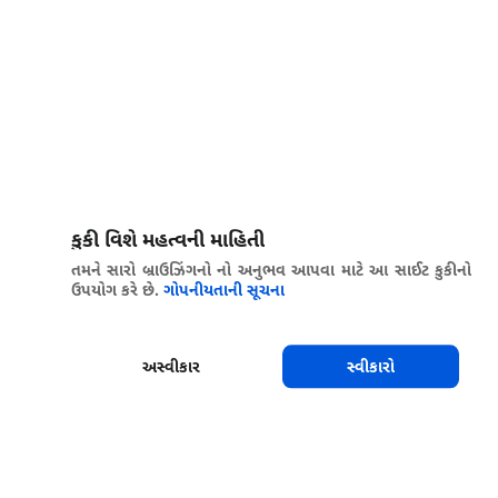
કુકી વિશે મહત્વની માહિતી
તમને સારો બ્રાઉઝિંગનો નો અનુભવ આપવા માટે આ સાઈટ કુકીનો
ઉપયોગ કરે છે.
ગોપનીયતાની સૂચના
અસ્વીકાર
સ્વીકારો