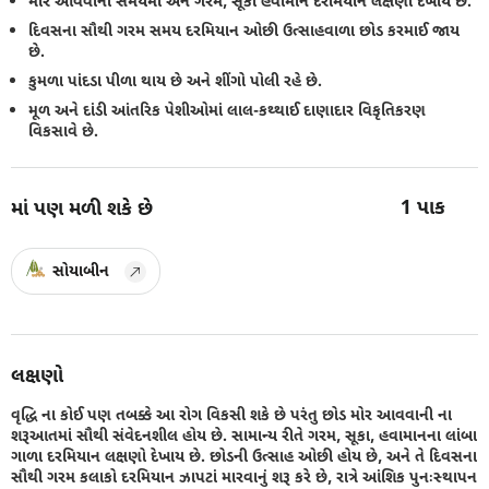
મોર આવવાના સમયમાં અને ગરમ, સૂકા હવામાન દરમિયાન લક્ષણો દેખાય છે.
દિવસના સૌથી ગરમ સમય દરમિયાન ઓછી ઉત્સાહવાળા છોડ કરમાઈ જાય
છે.
કુમળા પાંદડા પીળા થાય છે અને શીંગો પોલી રહે છે.
મૂળ અને દાંડી આંતરિક પેશીઓમાં લાલ-કથ્થાઈ દાણાદાર વિકૃતિકરણ
વિકસાવે છે.
1
પાક
માં પણ મળી શકે છે
સોયાબીન
લક્ષણો
વૃદ્ધિ ના કોઈ પણ તબક્કે આ રોગ વિકસી શકે છે પરંતુ છોડ મોર આવવાની ના
શરૂઆતમાં સૌથી સંવેદનશીલ હોય છે. સામાન્ય રીતે ગરમ, સૂકા, હવામાનના લાંબા
ગાળા દરમિયાન લક્ષણો દેખાય છે. છોડની ઉત્સાહ ઓછી હોય છે, અને તે દિવસના
સૌથી ગરમ કલાકો દરમિયાન ઝાપટાં મારવાનું શરૂ કરે છે, રાત્રે આંશિક પુનઃસ્થાપન