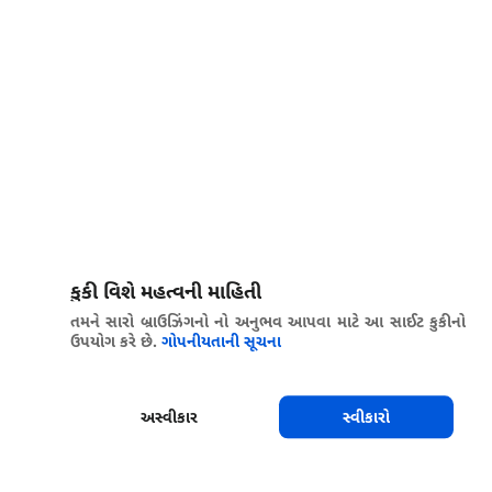
કુકી વિશે મહત્વની માહિતી
તમને સારો બ્રાઉઝિંગનો નો અનુભવ આપવા માટે આ સાઈટ કુકીનો
ઉપયોગ કરે છે.
ગોપનીયતાની સૂચના
અસ્વીકાર
સ્વીકારો