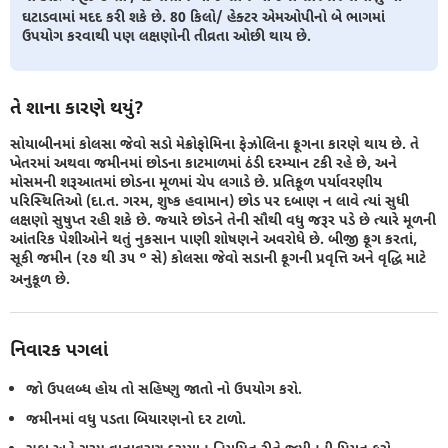
ઘટાડવામાં મદદ કરી શકે છે. 80 કિલો/ હેક્ટર એમઓપીનો બે ભાગમાં
ઉપયોગ કરવાથી પણ લક્ષણોની તીવ્રતા ઓછી થાય છે.
તે શાના કારણે થયું?
સોયાબીનમાં કોલસા જેવો સડો મેક્રોફોમિના ફેઝોલિના ફૂગના કારણે થાય છે. તે
ખેતરમાં અથવા જમીનમાં છોડના કાટમાળમાં ઠંડી દરમ્યાન ટકી રહે છે, અને
મોસમની શરૂઆતમાં છોડના મૂળમાં ચેપ લગાડે છે. પ્રતિકૂળ પર્યાવરણીય
પરિસ્થિતિઓ (દા.ત. ગરમ, શુષ્ક હવામાન) છોડ પર દબાણ ન લાવે ત્યાં સુધી
લક્ષણો સુષુપ્ત રહી શકે છે. જ્યારે છોડને તેની સૌથી વધુ જરૂર પડે છે ત્યારે મૂળની
આંતરિક પેશીઓને થતું નુકસાન પાણી શોષણને અવરોધે છે. બીજી ફૂગ કરતાં,
સૂકી જમીન (૨૭ થી ૩૫ ° સે) કોલસા જેવો સડાની ફૂગની પ્રવૃત્તિ અને વૃદ્ધિ માટે
અનુકૂળ છે.
નિવારક પગલાં
જો ઉપલબ્ધ હોય તો સહિષ્ણુ જાતો નો ઉપયોગ કરો.
જમીનમાં વધુ પડતા બિયારણનો દર ટાળો.