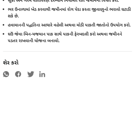
સૂકા અને ગરમ વાતાવરણ દરમ્યાન નિયમિત રીતે જમીનની પિયત કરો.
ભર ઉનાળામાં ખેડ કરવાથી જમીનમાં રોગ પેદા કરતા જીવાણુનો ભરાવો ઘટાડી
શકે છે.
હવામાનની પદ્ધતિના આધારે વહેલી અથવા મોડી પાકતી જાતોનો ઉપયોગ કરો.
ઘઉં જેવા બિન-યજમાન પાક સાથે પાકની ફેરબદલી કરો અથવા જમીનને
પડતર રાખવાની યોજના બનાવો.
શેર કરો