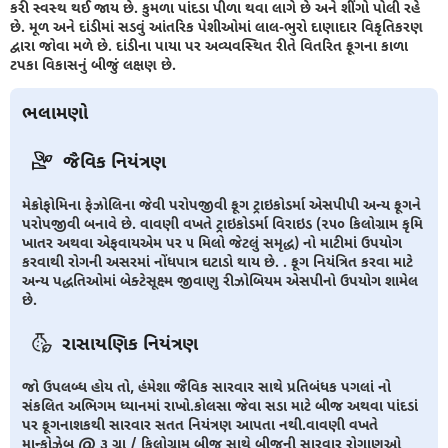
કરી સ્વસ્થ થઈ જાય છે. કુમળા પાંદડા પીળા થવા લાગે છે અને શીંગો પોલી રહે
છે. મૂળ અને દાંડીમાં સડવું આંતરિક પેશીઓમાં લાલ-ભુરો દાણાદાર વિકૃતિકરણ
દ્વારા જોવા મળે છે. દાંડીના પાયા પર અવ્યવસ્થિત રીતે વિતરિત ફૂગના કાળા
ટપકા વિકાસનું બીજું લક્ષણ છે.
ભલામણો
જૈવિક નિયંત્રણ
મેક્રોફોમિના ફેઝોલિના જેવી પરોપજીવી ફૂગ ટ્રાઇકોડર્મા એસપીપી અન્ય ફૂગને
પરોપજીવી બનાવે છે. વાવણી વખતે ટ્રાઇકોડર્મા વિરાઇડ (૨૫૦ કિલોગ્રામ કૃમિ
ખાતર અથવા એફવાયએમ પર ૫ મિલો જેટલું સમૃદ્ધ) નો માટીમાં ઉપયોગ
કરવાથી રોગની અસરમાં નોંધપાત્ર ઘટાડો થાય છે. . ફૂગ નિયંત્રિત કરવા માટે
અન્ય પદ્ધતિઓમાં બેક્ટેસૂક્ષ્મ જીવાણુ રીઝોબિયમ એસપીનો ઉપયોગ શામેલ
છે.
રાસાયણિક નિયંત્રણ
જો ઉપલબ્ધ હોય તો, હંમેશા જૈવિક સારવાર સાથે પ્રતિબંધક પગલાં નો
સંકલિત અભિગમ ધ્યાનમાં રાખો.કોલસા જેવા સડા માટે બીજ અથવા પાંદડાં
પર ફૂગનાશકથી સારવાર સતત નિયંત્રણ આપતા નથી.વાવણી વખતે
માન્કોઝેબ @ ૩ ગ્રા / કિલોગ્રામ બીજ સાથે બીજની સારવાર રોગાણુઓ