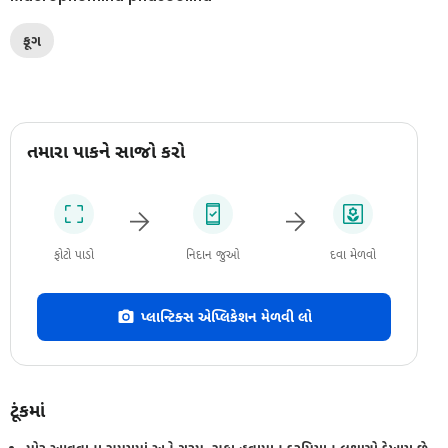
ફૂગ
તમારા પાકને સાજો કરો
ફોટો પાડો
નિદાન જુઓ
દવા મેળવો
પ્લાન્ટિક્સ એપ્લિકેશન મેળવી લો
ટૂંકમાં