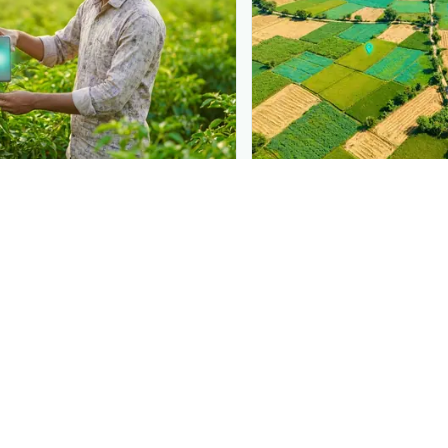
N
PLANTIX INTELLIGENCE
 at diagnosis
The intelligence behi
 in front of farmers the
Explore the live agrono
iagnose
અચાનક મૃત્યુ સિન્ડ્રોમ
—
Plantix disease pages.
need a solution.
Discover
→