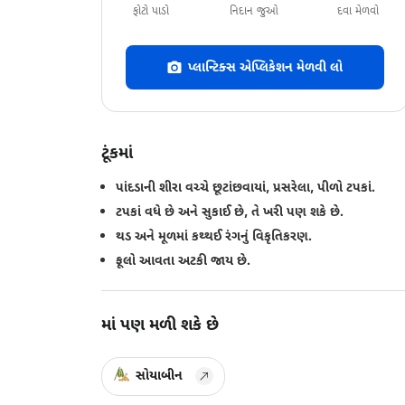
ફોટો પાડો
નિદાન જુઓ
દવા મેળવો
પ્લાન્ટિક્સ એપ્લિકેશન મેળવી લો
ટૂંકમાં
પાંદડાની શીરા વચ્ચે છૂટાંછવાયાં, પ્રસરેલા, પીળો ટપકાં.
ટપકાં વધે છે અને સુકાઈ છે, તે ખરી પણ શકે છે.
થડ અને મૂળમાં કથ્થઈ રંગનું વિકૃતિકરણ.
ફૂલો આવતા અટકી જાય છે.
માં પણ મળી શકે છે
સોયાબીન