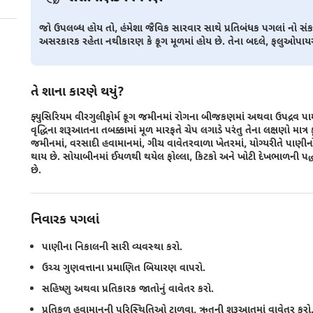
જો ઉપલબ્ધ હોય તો, હંમેશા જૈવિક સારવાર સાથે પ્રતિબંધક પગલાં નો સં
અસરકારક રહેતા નથીકારણ કે ફૂગ મૂળમાં હોય છે. તેના બદલે, ફલુઓપ
તે શાના કારણે થયું?
ફ્યુસિરિયમ વીરગુલીફોર્મ ફૂગ જમીનમાં રોગના બીજકણમાં અથવા ઉપદ્રવ પામે
વૃદ્ધિના શરૂઆતના તબક્કામાં મૂળ મારફતે ચેપ લગાડે પરંતુ તેના લક્ષણો માત
જમીનમાં, વરસાદી હવામાનમાં, ગીચ વાવેતરવાળા ખેતરમાં, યોગ્યરીતે પાણ
થાય છે. સોયાબીનમાં ઈયળથી થયેલ ફોલ્લા, કિટકો અને ખોટી દેખભાળની પદ
છે.
નિવારક પગલાં
પાણીના નિકાલની સારી વ્યવસ્થા કરો.
ઉચ્ચ ગુણવત્તાના પ્રમાણિત બિયારણ વાપરો.
સહિષ્ણુ અથવા પ્રતિકારક જાતોનું વાવેતર કરો.
પ્રતિકૂળ હવામાનની પરિસ્થિતિઓ ટાળવા, ઋતુની શરૂઆતમાં વાવેતર કરો