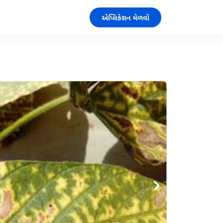
એપ્લિકેશન મેળવો