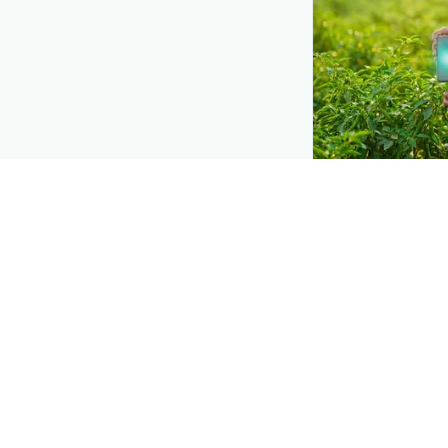
DEMAND CREATIO
Reach farmers
Put your product
moment they d
right when they 
Explore
→