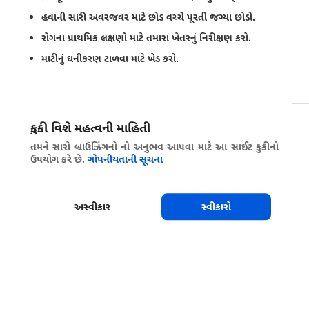
હવાની સારી અવરજવર માટે છોડ વચ્ચે પૂરતી જગ્યા છોડો.
રોગના પ્રાથમિક લક્ષણો માટે તમારા ખેતરનું નિરીક્ષણ કરો.
માટીનું ઘનીકરણ ટાળવા માટે ખેડ કરો.
જણાવેલ સમયગાળા પ્રમાણે બિન-યજમાન પાક સાથે ફેરબદલી કરો.
કુકી વિશે મહત્વની માહિતી
શેર કરો
તમને સારો બ્રાઉઝિંગનો નો અનુભવ આપવા માટે આ સાઈટ કુકીનો
ઉપયોગ કરે છે.
ગોપનીયતાની સૂચના
અસ્વીકાર
સ્વીકારો