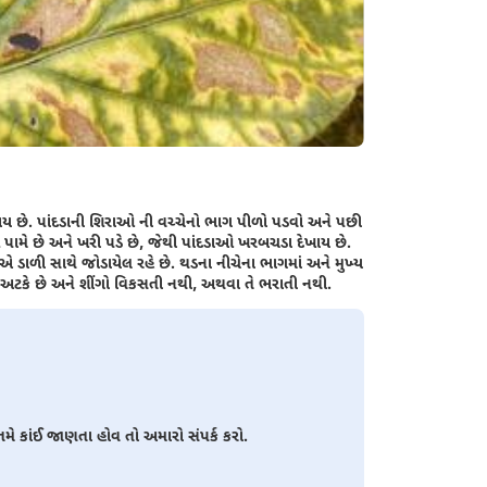
ેખાય છે. પાંદડાની શિરાઓ ની વચ્ચેનો ભાગ પીળો પડવો અને પછી
પામે છે અને ખરી પડે છે, જેથી પાંદડાઓ ખરબચડા દેખાય છે.
 એ ડાળી સાથે જોડાયેલ રહે છે. થડના નીચેના ભાગમાં અને મુખ્ય
તા અટકે છે અને શીંગો વિકસતી નથી, અથવા તે ભરાતી નથી.
ે કાંઈ જાણતા હોવ તો અમારો સંપર્ક કરો.