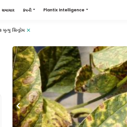
Plantix Intelligence
કંપની
સમાચાર
ૃત્યુ સિન્ડ્રોમ