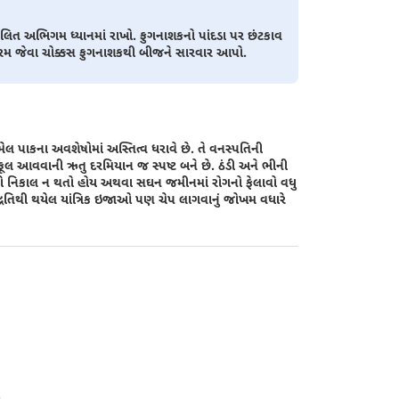
કલિત અભિગમ ધ્યાનમાં રાખો. ફુગનાશકનો પાંદડા પર છંટકાવ
ાયરમ જેવા ચોક્કસ ફુગનાશકથી બીજને સારવાર આપો.
લ પાકના અવશેષોમાં અસ્તિત્વ ધરાવે છે. તે વનસ્પતિની
્ર ફૂલ આવવાની ઋતુ દરમિયાન જ સ્પષ્ટ બને છે. ઠંડી અને ભીની
ીનો નિકાલ ન થતો હોય અથવા સઘન જમીનમાં રોગનો ફેલાવો વધુ
્ધતિથી થયેલ યાંત્રિક ઇજાઓ પણ ચેપ લાગવાનું જોખમ વધારે
.