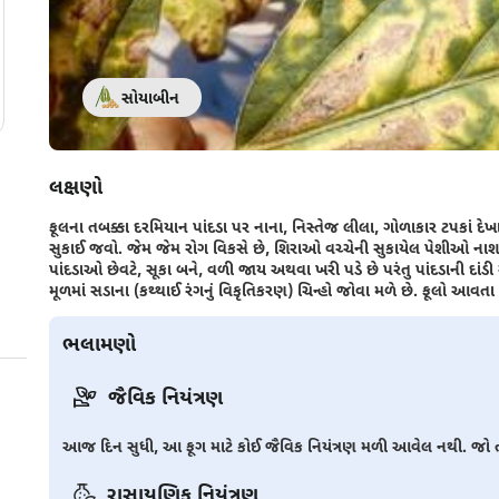
સોયાબીન
લક્ષણો
ફૂલના તબક્કા દરમિયાન પાંદડા પર નાના, નિસ્તેજ લીલા, ગોળાકાર ટપકાં દ
સુકાઈ જવો. જેમ જેમ રોગ વિકસે છે, શિરાઓ વચ્ચેની સુકાયેલ પેશીઓ નાશ 
પાંદડાઓ છેવટે, સૂકા બને, વળી જાય અથવા ખરી પડે છે પરંતુ પાંદડાની દાંડી
મૂળમાં સડાના (કથ્થાઈ રંગનું વિકૃતિકરણ) ચિન્હો જોવા મળે છે. ફૂલો આવ
ભલામણો
જૈવિક નિયંત્રણ
આજ દિન સુધી, આ ફૂગ માટે કોઈ જૈવિક નિયંત્રણ મળી આવેલ નથી. જો તમ
રાસાયણિક નિયંત્રણ