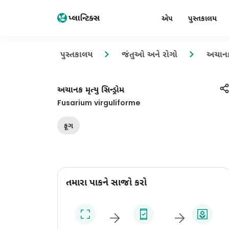
એપ
પુસ્તકાલય
પુસ્તકાલય
જંતુઓ અને રોગો
અચાનક મ
અચાનક મૃત્યુ સિન્ડ્રોમ
Fusarium virguliforme
ફૂગ
તમારા પાકને સાજો કરો