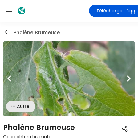
Télécharger l'app
Phalène Brumeuse
Autre
Phalène Brumeuse
Operophtera brumata