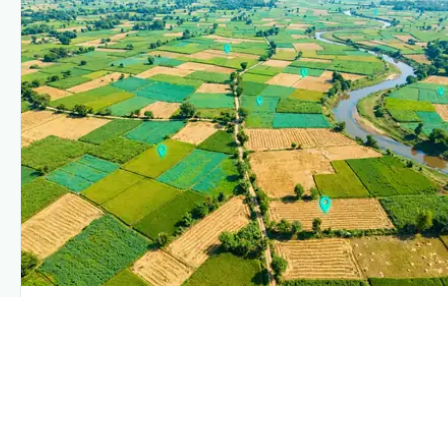
PLANTIX INTELLIGENCE
The intelligence behind this page
Explore the live agronomic data that powers Plantix disease
pages.
Discover
→