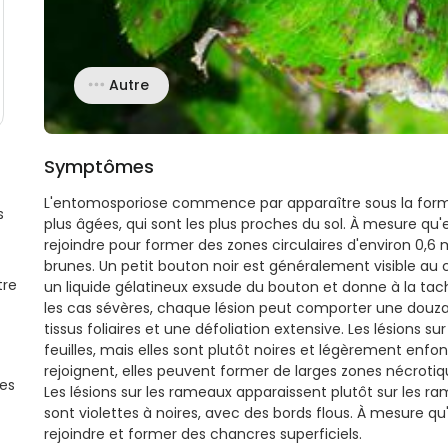
Autre
Symptômes
L'entomosporiose commence par apparaître sous la forme d
s
plus âgées, qui sont les plus proches du sol. À mesure qu'
rejoindre pour former des zones circulaires d'environ 0,6
brunes. Un petit bouton noir est généralement visible au c
tre
un liquide gélatineux exsude du bouton et donne à la ta
les cas sévères, chaque lésion peut comporter une douza
tissus foliaires et une défoliation extensive. Les lésions su
feuilles, mais elles sont plutôt noires et légèrement enfo
rejoignent, elles peuvent former de larges zones nécrotique
es
Les lésions sur les rameaux apparaissent plutôt sur les r
sont violettes à noires, avec des bords flous. À mesure qu
rejoindre et former des chancres superficiels.