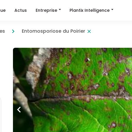
Entreprise
Plantix Intelligence
que
Actus
es
Entomosporiose du Poirier