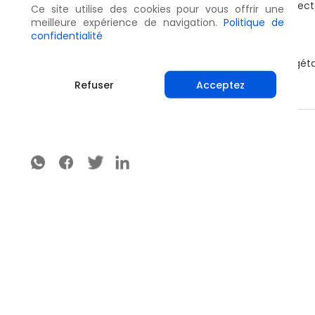
Maintenez des standards élevés d'hygiène et désinfecte
Ce site utilise des cookies pour vous offrir une
champs et entre utilisations.
meilleure expérience de navigation.
Politique de
confidentialité
Évitez l'irrigation par aspersion.
Retirez les rameaux malades ainsi que les débris végétau
Retirez tous débris végétaux en automne.
Refuser
Acceptez
Partager