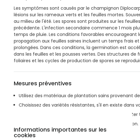
Les symptômes sont causés par le champignon Diplocarpo
lésions sur les rameaux verts et les feuilles mortes. Souve
au milieu de l'été. Les spores sont produites sur les feuill
précédente. L'infection secondaire commence 1 mois plus 
temps de pluie. Les conditions favorables encourageant la 
propagation aux feuilles saines incluent un temps frais et 
prolongées. Dans ces conditions, la germination est accé
dans les feuilles et les pousses vertes. Des structures de 
foliaires et les cycles de production de spores se reprodui
Mesures préventives
Utilisez des matériaux de plantation sains provenant de 
Choisissez des variétés résistantes, s'il en existe dans v
Inspectez régulièrement votre verger afin de détecter
Élaguez les arbres pour permettre une bonne aération.
Informations importantes sur les
Évitez d'élaguer trop souvent ou de trop fertiliser.
cookies