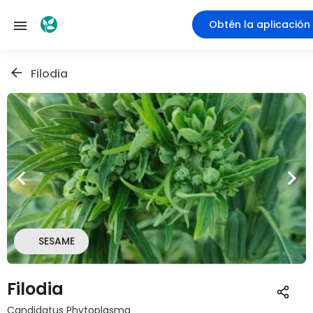
Obtén la aplicación
Filodia
SESAME
Filodia
Candidatus Phytoplasma