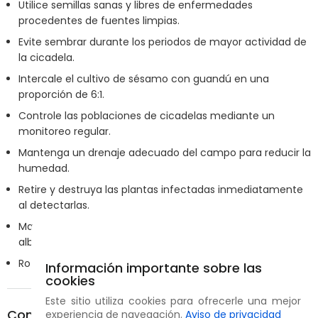
Utilice semillas sanas y libres de enfermedades
procedentes de fuentes limpias.
Evite sembrar durante los periodos de mayor actividad de
la cicadela.
Intercale el cultivo de sésamo con guandú en una
proporción de 6:1.
Controle las poblaciones de cicadelas mediante un
monitoreo regular.
Mantenga un drenaje adecuado del campo para reducir la
humedad.
Retire y destruya las plantas infectadas inmediatamente
al detectarlas.
Mantenga los campos libres de malezas que puedan
albergar fitoplasmas.
Rote los cultivos con especies no hospedantes.
Información importante sobre las
cookies
Este sitio utiliza cookies para ofrecerle una mejor
Compartir
experiencia de navegación.
Aviso de privacidad