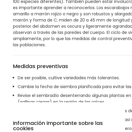
100 especies diferentes). También pueden estar involucrad
es importante aprender a reconocerlos. Los escarabajos m
amarillo a marrón rojizo o negro y son robustos y alargad
marrón y forma de C; miden de 20 a 45 mm de longitud y 
posterior del abdomen es oscura y ligeramente agrandada 
observan a través de las paredes del cuerpo. El ciclo de v
ampliamente, por lo que las medidas de control preventi
las poblaciones.
Medidas preventivas
De ser posible, cultive variedades más tolerantes.
Cambie la fecha de siembra planificada para evitar la
Revise el sembradío desenterrando algunas plantas en
(gallinas ciegas) en la región de las raíces.
Rote con cultivos no hospederos, como leguminosas de 
Quite las gramíneas y malezas del sembradío para así 
Información importante sobre las
cookies
Evite sembrar maíz en campos que previamente fueron 