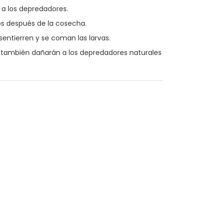
 a los depredadores.
jos después de la cosecha.
entierren y se coman las larvas.
e también dañarán a los depredadores naturales