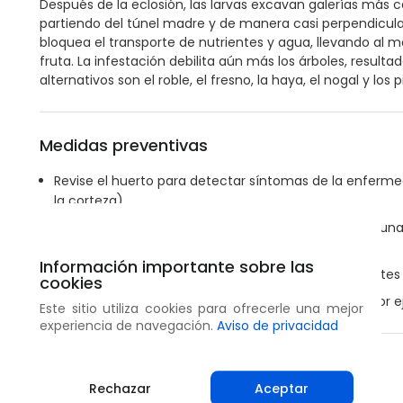
Después de la eclosión, las larvas excavan galerías más c
partiendo del túnel madre y de manera casi perpendicular a
bloquea el transporte de nutrientes y agua, llevando al m
fruta. La infestación debilita aún más los árboles, resulta
alternativos son el roble, el fresno, la haya, el nogal y los p
Medidas preventivas
Revise el huerto para detectar síntomas de la enferme
la corteza).
Asegúrese de mantener el huerto sano a través de una f
poda.
Información importante sobre las
Corte y elimine las ramas infestadas y los brotes antes
cookies
Destruya el material que saque lejos de la huerta, por 
Este sitio utiliza cookies para ofrecerle una mejor
experiencia de navegación.
Aviso de privacidad
Compartir
Rechazar
Aceptar