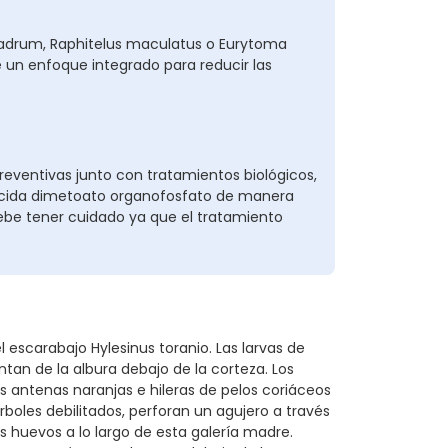
uadrum, Raphitelus maculatus o Eurytoma
 un enfoque integrado para reducir las
ventivas junto con tratamientos biológicos,
cticida dimetoato organofosfato de manera
ebe tener cuidado ya que el tratamiento
 escarabajo Hylesinus toranio. Las larvas de
ntan de la albura debajo de la corteza. Los
s antenas naranjas e hileras de pelos coriáceos
boles debilitados, perforan un agujero a través
s huevos a lo largo de esta galería madre.