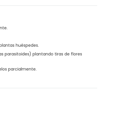
nte.
 plantas huéspedes.
s parasitoides) plantando tiras de flores
melos parcialmente.