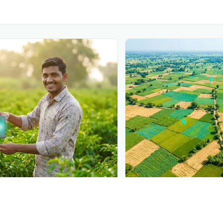
N
PLANTIX INTELLIGENCE
 at diagnosis
The intelligence behi
 in front of farmers the moment
Explore the live agronomi