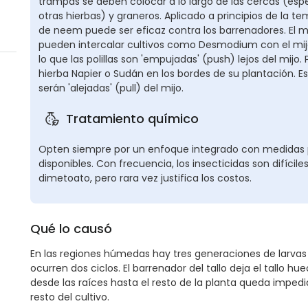
trampas se deben colocar a lo largo de las cercas (esp
otras hierbas) y graneros. Aplicado a principios de la te
de neem puede ser eficaz contra los barrenadores. El m
pueden intercalar cultivos como Desmodium con el mij
lo que las polillas son 'empujadas' (push) lejos del mij
hierba Napier o Sudán en los bordes de su plantación. Esto
serán 'alejadas' (pull) del mijo.
Tratamiento químico
Opten siempre por un enfoque integrado con medidas pr
disponibles. Con frecuencia, los insecticidas son difícile
dimetoato, pero rara vez justifica los costos.
Qué lo causó
En las regiones húmedas hay tres generaciones de larvas
ocurren dos ciclos. El barrenador del tallo deja el tallo hue
desde las raíces hasta el resto de la planta queda impedid
resto del cultivo.