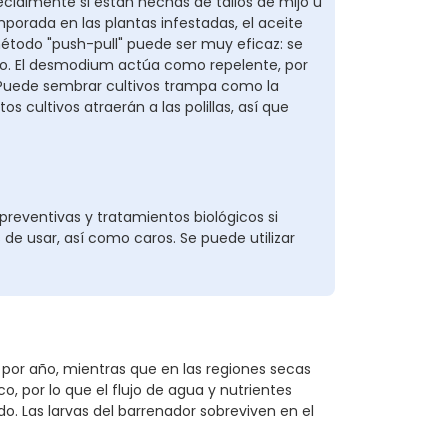
ecialmente si están hechas de tallos de mijo u
mporada en las plantas infestadas, el aceite
étodo "push-pull" puede ser muy eficaz: se
o. El desmodium actúa como repelente, por
o. Puede sembrar cultivos trampa como la
s cultivos atraerán a las polillas, así que
eventivas y tratamientos biológicos si
s de usar, así como caros. Se puede utilizar
 por año, mientras que en las regiones secas
co, por lo que el flujo de agua y nutrientes
o. Las larvas del barrenador sobreviven en el