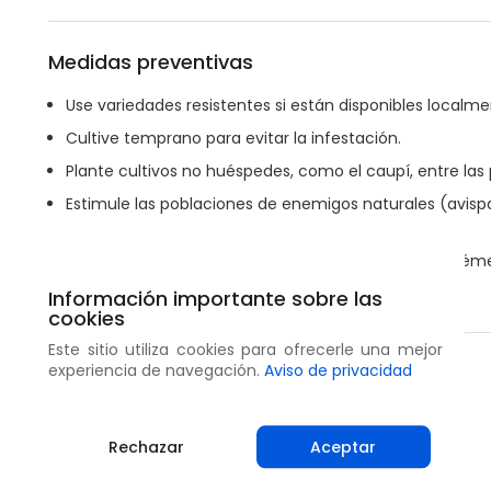
Medidas preventivas
Use variedades resistentes si están disponibles localme
Cultive temprano para evitar la infestación.
Plante cultivos no huéspedes, como el caupí, entre las
Estimule las poblaciones de enemigos naturales (avispa
alrededor del campo.
Si los tallos se utilizan para construir estructuras, qué
Limpie y destruya todos los residuos de la cosecha.
Información importante sobre las
cookies
Este sitio utiliza cookies para ofrecerle una mejor
Compartir
experiencia de navegación.
Aviso de privacidad
Rechazar
Aceptar