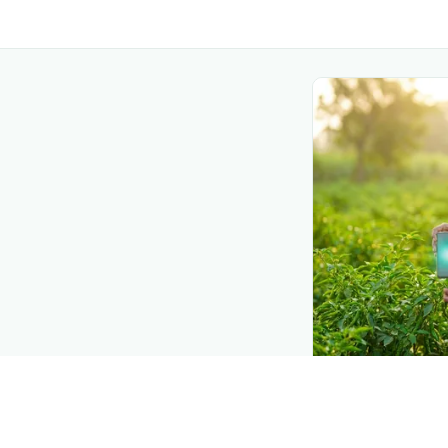
DEMAND CREATIO
Reach farmers
Put your product