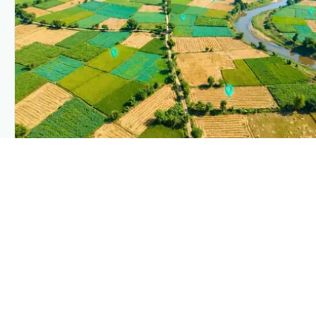
PLANTIX INTELLIGENCE
The intelligence behind this page
Explore the live agronomic data that powers Plantix disease
pages.
Discover
→