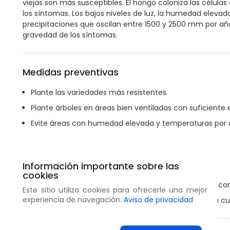
viejas son más susceptibles. El hongo coloniza las células
los síntomas. Los bajos niveles de luz, la humedad eleva
precipitaciones que oscilan entre 1500 y 2500 mm por añ
gravedad de los síntomas.
Medidas preventivas
Plante las variedades más resistentes.
Plante árboles en áreas bien ventiladas con suficiente es
Evite áreas con humedad elevada y temperaturas por d
No riegue con aspersores.
Riegue las plantas temprano en el día.
Información importante sobre las
Riegue en la zona de las raíces.
cookies
Mantenga una nutrición equilibrada y evite fertilizar c
Este sitio utiliza cookies para ofrecerle una mejor
experiencia de navegación.
Aviso de privacidad
Elimine las partes infectadas de la planta y destruya cu