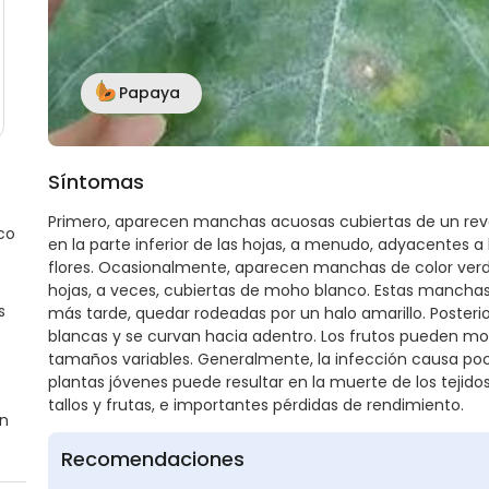
Papaya
Síntomas
Primero, aparecen manchas acuosas cubiertas de un reve
co
en la parte inferior de las hojas, a menudo, adyacentes a l
flores. Ocasionalmente, aparecen manchas de color verde 
hojas, a veces, cubiertas de moho blanco. Estas manchas
s
más tarde, quedar rodeadas por un halo amarillo. Posteri
blancas y se curvan hacia adentro. Los frutos pueden 
tamaños variables. Generalmente, la infección causa poco
plantas jóvenes puede resultar en la muerte de los tejidos
tallos y frutas, e importantes pérdidas de rendimiento.
en
Recomendaciones